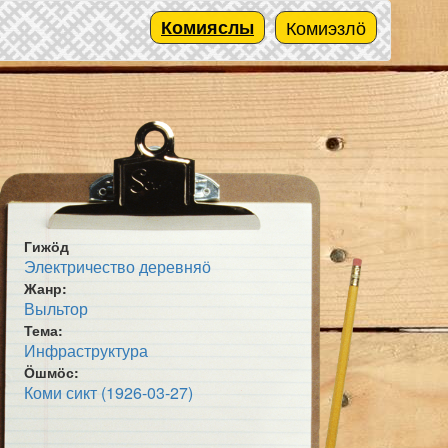
Комияслы
Комиэзлӧ
Гижӧд
Электричество деревняӧ
Жанр:
Выльтор
Тема:
Инфраструктура
Ӧшмӧс:
Коми сикт (1926-03-27)