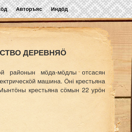
жӧд
Авторъяс
Индӧд
СТВО ДЕРЕВНЯӦ
кӧй районын мӧда-мӧдлы отсасян
лектрическӧй машина. Ӧні крестьяна
 Мынтӧны крестьяна сӧмын 22 урӧн