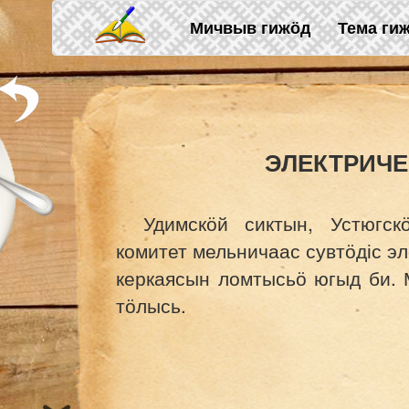
Skip to main content
Мичвыв гижӧд
Тема ги
ЭЛЕКТРИЧЕ
Удимскӧй сиктын, Устюгс
комитет мельничаас сувтӧдіс э
керкаясын ломтысьӧ югыд би.
тӧлысь.