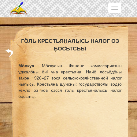
Skip to main content
Toggle
navigation
ГӦЛЬ КРЕСТЬЯНАЛЫСЬ НАЛОГ ОЗ
БОСЬТСЬЫ
Мӧскуа.
Мӧскуаын Финанс комиссариатын
уджалӧны ӧні уна крестьяна. Найӧ лӧсьӧдӧны
закон 1926−27 вося сельскокӧзяйственнӧй налог
йылысь. Крестьяна шуисны: государстволы водзӧ
кежлӧ оз ков сэсся гӧль крестьяналысь налог
босьтны.