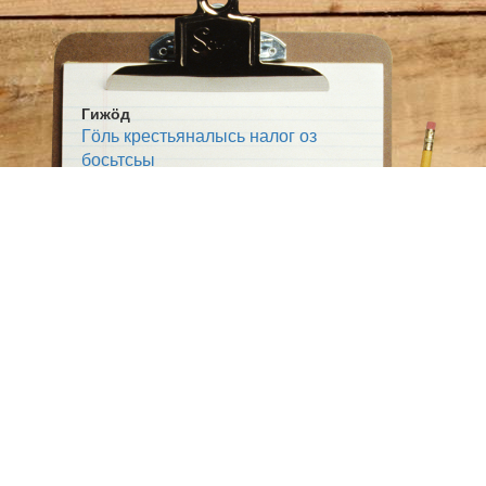
Гижӧд
Гӧль крестьяналысь налог оз
босьтсьы
Жанр:
Выльтор
Тема:
Сьӧм овмӧс
Ӧшмӧс:
Югыд туй (1925-12-15)