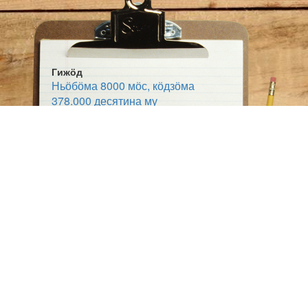
Гижӧд
Ньӧбӧма 8000 мӧс, кӧдзӧма
378.000 десятина му
Жанр:
Выльтор
Тема:
Видз-му овмӧс
Вузасьӧм
Ӧшмӧс:
Коми сикт (1925-10-10)