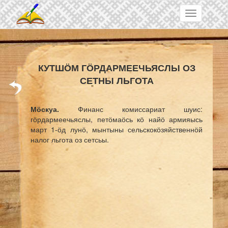
Skip to main content
Toggle
navigation
КУТШӦМ ГӦРДАРМЕЕЧЬЯСЛЫ ОЗ
СЕТНЫ ЛЬГОТА
Мӧскуа.
Финанс комиссариат шуис:
гӧрдармеечьяслы, петӧмаӧсь кӧ найӧ армияысь
март 1-ӧд лунӧ, мынтыны сельскокӧзяйственнӧй
налог льгота оз сетсьы.