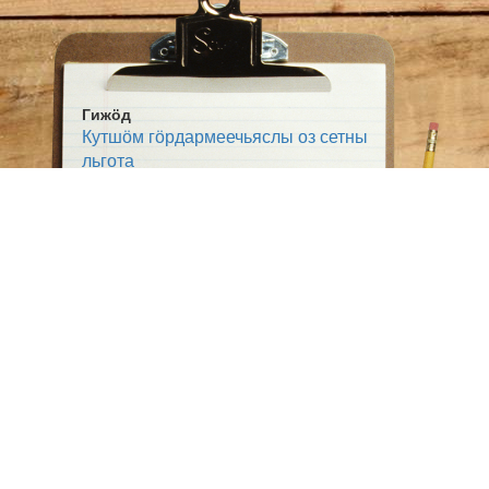
Гижӧд
Кутшӧм гӧрдармеечьяслы оз сетны
льгота
Жанр:
Выльтор
Тема:
Сьӧм овмӧс
Ӧшмӧс:
Коми сикт (1925-10-03)