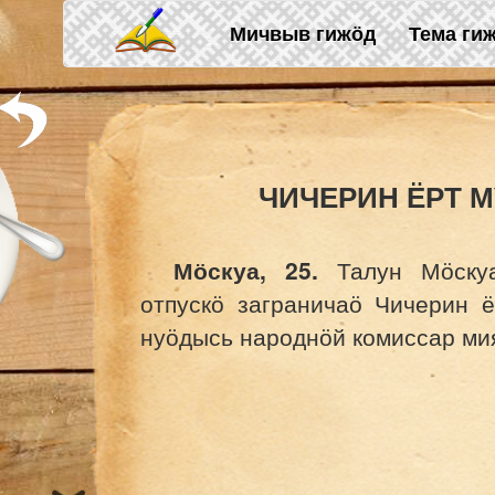
Skip to main content
Мичвыв гижӧд
Тема ги
ЧИЧЕРИН ЁРТ 
Мӧскуа, 25.
Талун Мӧскуа
отпускӧ заграничаӧ Чичерин ё
нуӧдысь народнӧй комиссар мия