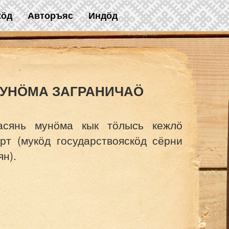
жӧд
Авторъяс
Индӧд
МУНӦМА ЗАГРАНИЧАӦ
сянь мунӧма кык тӧлысь кежлӧ
рт (мукӧд государствояскӧд сёрни
н).