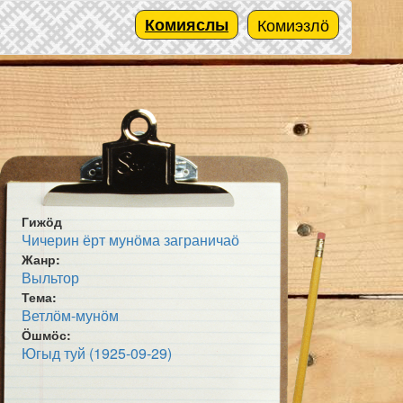
Комияслы
Комиэзлӧ
Гижӧд
Чичерин ёрт мунӧма заграничаӧ
Жанр:
Выльтор
Тема:
Ветлӧм-мунӧм
Ӧшмӧс:
Югыд туй (1925-09-29)