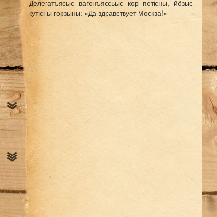
Делегатъясыс вагонъяссьыс кор петісны, йӧзыс
кутісны горзыны: «
Да здравствует Москва!
»