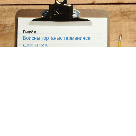
Гижӧд
Воисны гортаныс германияса
делегатъяс
Жанр:
Выльтор
Тема:
Суйӧр сайын
Ветлӧм-мунӧм
Политика
Ӧшмӧс:
Югыд туй (1925-09-03)