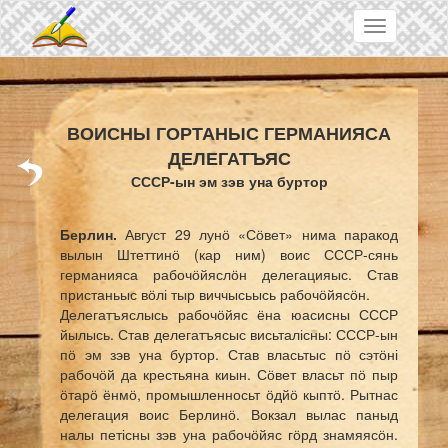
Skip to main content
Toggle
navigation
ВОИСНЫ ГОРТАНЫС ГЕРМАНИЯСА
ДЕЛЕГАТЪЯС
СССР-ын эм зэв уна буртор
Берлин.
Август 29 лунӧ «Сӧвет» нима паракод
вылын Штеттинӧ (кар ним) воис СССР-сянь
германияса рабочӧйяслӧн делегацияыс. Став
пристаньыс вӧлі тыр виччысьысь рабочӧйясӧн.
Делегатъяслысь рабочӧйяс ёна юасисны СССР
йылысь. Став делегатъясыс висьталісны: СССР-ын
пӧ эм зэв уна буртор. Став власьтыс пӧ сэтӧні
рабочӧй да крестьяна киын. Сӧвет власьт пӧ пыр
ӧтарӧ ёнмӧ, промышленносьт ӧдйӧ кыптӧ. Рытнас
делегация воис Берлинӧ. Вокзал вылас паныд
налы петісны зэв уна рабочӧйяс гӧрд знамяясӧн.