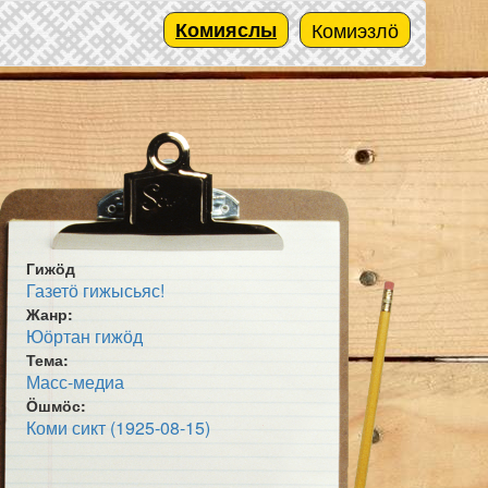
Комияслы
Комиэзлӧ
Гижӧд
Газетӧ гижысьяс!
Жанр:
Юӧртан гижӧд
Тема:
Масс-медиа
Ӧшмӧс:
Коми сикт (1925-08-15)