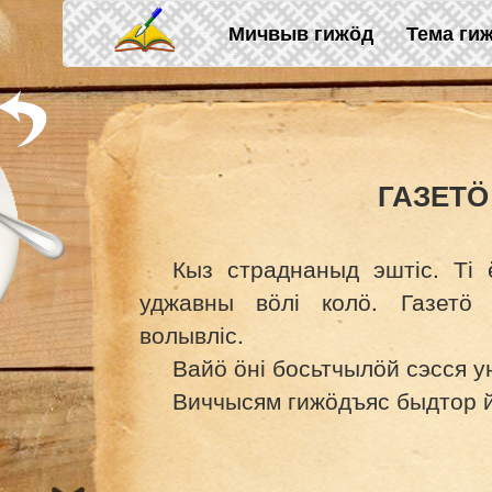
Skip to main content
Мичвыв гижӧд
Тема ги
ГАЗЕТӦ
Кыз страднаныд эштіс. Ті
уджавны вӧлі колӧ. Газетӧ
волывліс.
Вайӧ ӧні босьтчылӧй сэсся у
Виччысям гижӧдъяс быдтор 