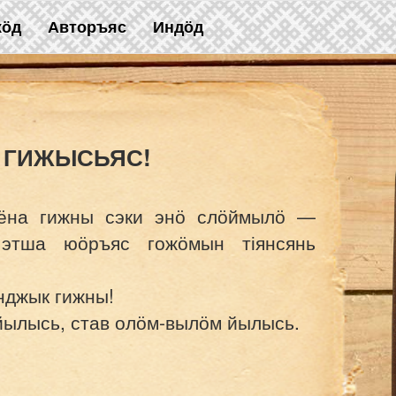
жӧд
Авторъяс
Индӧд
 ГИЖЫСЬЯС!
 ёна гижны сэки энӧ слӧймылӧ —
 этша юӧръяс гожӧмын тіянсянь
нджык гижны!
йылысь, став олӧм-вылӧм йылысь.