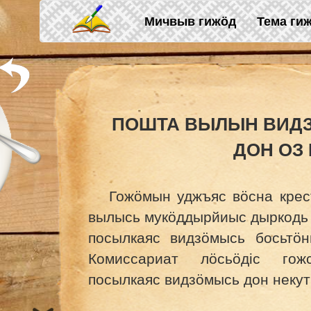
Skip to main content
Мичвыв гижӧд
Тема ги
ПОШТА ВЫЛЫН ВИД
ДОН ОЗ
Гожӧмын уджъяс вӧсна крес
вылысь мукӧддырйиыс дыркодь
посылкаяс видзӧмысь босьтӧ
Комиссариат лӧсьӧдіс гож
посылкаяс видзӧмысь дон некут