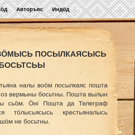
жӧд
Авторъяс
Индӧд
ЗӦМЫСЬ ПОСЫЛКАЯСЫСЬ
 БОСЬТСЬЫ
тьяна налы воӧм посылкаяс пошта
 оз вермыны босьтны. Пошта вылын
ны сьӧм. Ӧні Пошта да Телеграф
ся тӧлысьясысь крестьяналысь
шӧм не босьтны.