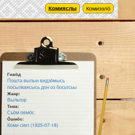
Комияслы
Комиэзлӧ
Гижӧд
Пошта вылын видзӧмысь
посылкаясысь дон оз босьтсьы
Жанр:
Выльтор
Тема:
Сьӧм овмӧс
Ӧшмӧс:
Коми сикт (1925-07-18)