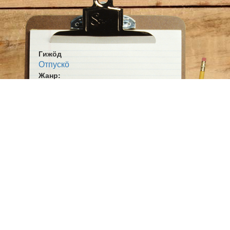
Гижӧд
Отпускӧ
Жанр:
Агит. кывбур
Тема:
Сьӧм овмӧс
Ӧшмӧс:
Коми сикт (1925-07-11)