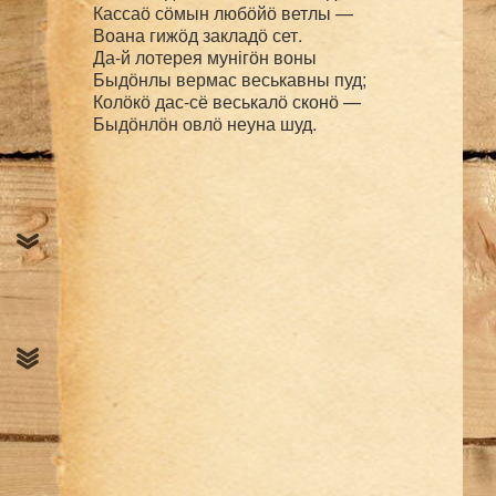
Кассаӧ сӧмын любӧйӧ ветлы — 

Воана гижӧд закладӧ сет.

Да-й лотерея мунігӧн воны

Быдӧнлы вермас веськавны пуд;

Колӧкӧ дас-сё веськалӧ сконӧ — 
