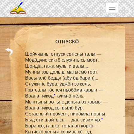
Skip to main content
Toggle
navigation
Шойччыны отпуск сетісны талы — 

Мӧдӧдчис сиктӧ служитысь морт.

Шондіа, гажа мулы и валы...

Мунны зэв долыд, матысмӧ горт.

Восьлалӧ беддя (абу ӧд барин)...

Служитіс бура, уджӧн эз коль.

Гортсалы гӧснеч ньӧбӧма карын — 

Воана гижӧд
*
 куим-ӧ-нёль.

Мынтыны вотъяс деньга оз ковмы — 

Воана гижӧд сы вылӧ бур.

Сетасны-й прӧчент, нинӧмла повны,

Быд ӧти шайтысь — дас сизим ур.
*
Бара жӧ, гашкӧ, топалан коркӧ — 

Кытчӧкӧ деньга ковмас кӧ тэд,
