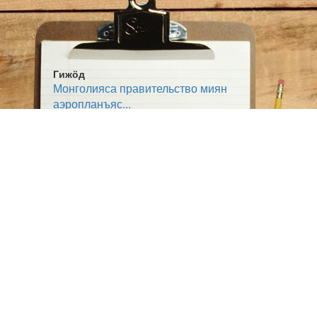
Гижӧд
Монголияса правительство миян
аэропланъяс...
Жанр:
Выльтор
Тема:
Суйӧр сайын
Ветлӧм-мунӧм
Ӧшмӧс:
Югыд туй (1925-07-09)