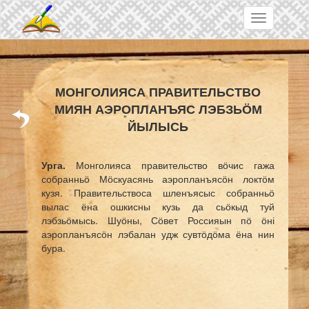
Skip to main content
Toggle
navigation
МОНГОЛИЯСА ПРАВИТЕЛЬСТВО
МИЯН АЭРОПЛАНЪЯС ЛЭБЗЬӦМ
ЙЫЛЫСЬ
Урга.
Монголияса правительство вӧчис гажа
собранньӧ Мӧскуасянь аэропланъясӧн локтӧм
кузя. Правительствоса шленъясыс собранньӧ
вылас ёна ошкисны кузь да сьӧкыд туй
лэбзьӧмысь. Шуӧны, Сӧвет Россияын пӧ ӧні
аэропланъясӧн лэбалан удж сувтӧдӧма ёна нин
бура.