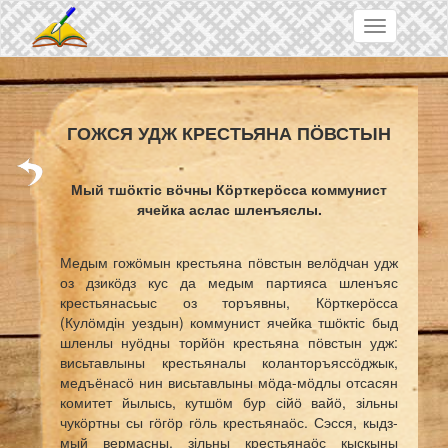
Skip to main content
Toggle
navigation
ГОЖСЯ УДЖ КРЕСТЬЯНА ПӦВСТЫН
Мый тшӧктіс вӧчны Кӧрткерӧсса коммунист
ячейка аслас шленъяслы.
Медым гожӧмын крестьяна пӧвстын велӧдчан удж
оз дзикӧдз кус да медым партияса шленъяс
крестьянасьыс оз торъявны, Кӧрткерӧсса
(Кулӧмдін уездын) коммунист ячейка тшӧктіс быд
шленлы нуӧдны торйӧн крестьяна пӧвстын удж:
висьтавлыны крестьяналы коланторъяссӧджык,
медъёнасӧ нин висьтавлыны мӧда-мӧдлы отсасян
комитет йылысь, кутшӧм бур сійӧ вайӧ, зільны
чукӧртны сы гӧгӧр гӧль крестьянаӧс. Сэсся, кыдз-
мый вермасны, зільны крестьянаӧс кыскыны