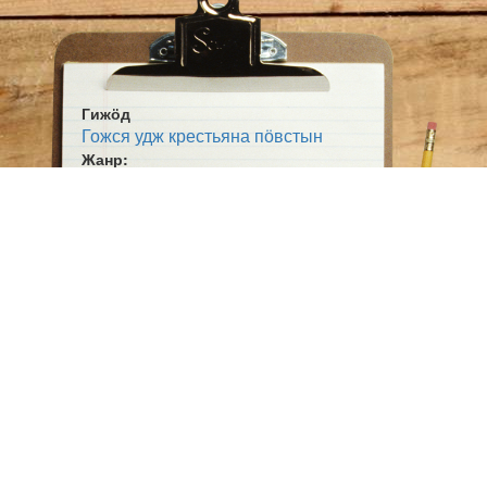
Гижӧд
Гожся удж крестьяна пӧвстын
Жанр:
Публ. гижӧд
Тема:
Сиктса олӧм
Йӧз кост олӧм
Ӧшмӧс:
Коми сикт (1925-05-16)