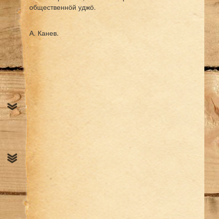
общественнӧй уджӧ.
А. Канев.