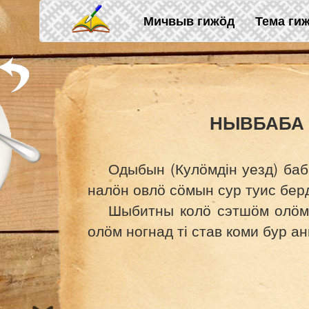
Skip to main content
Мичвыв гижӧд
Тема ги
НЫВБАБА
Одыбын (Кулӧмдін уезд) баб
налӧн овлӧ сӧмын сур туис бе
Шыбитны колӧ сэтшӧм олӧм 
олӧм ногнад ті став коми бур 