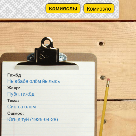
Комияслы
Комиэзлӧ
Гижӧд
Нывбаба олӧм йылысь
Жанр:
Публ. гижӧд
Тема:
Сиктса олӧм
Ӧшмӧс:
Югыд туй (1925-04-28)