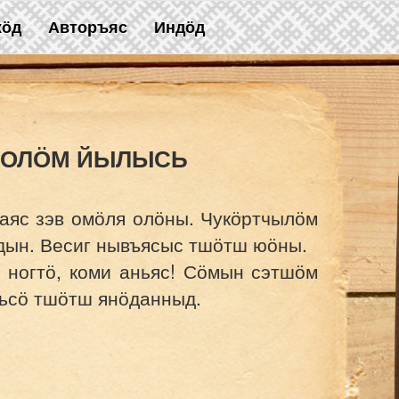
жӧд
Авторъяс
Индӧд
 ОЛӦМ ЙЫЛЫСЬ
аяс зэв омӧля олӧны. Чукӧртчылӧм
рдын. Весиг нывъясыс тшӧтш юӧны.
ногтӧ, коми аньяс! Сӧмын сэтшӧм
аньсӧ тшӧтш янӧданныд.