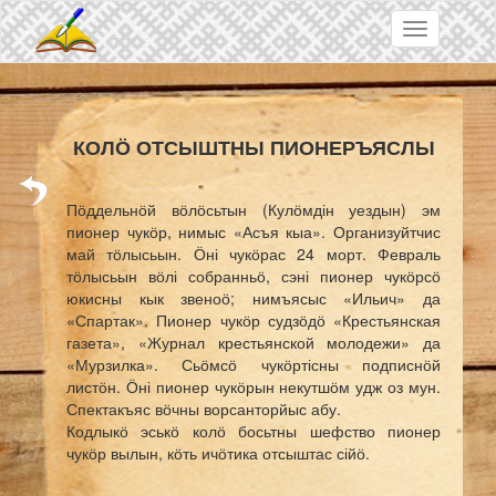
Skip to main content
Toggle
navigation
КОЛӦ ОТСЫШТНЫ ПИОНЕРЪЯСЛЫ
Пӧддельнӧй вӧлӧсьтын (Кулӧмдін уездын) эм
пионер чукӧр, нимыс «Асъя кыа». Организуйтчис
май тӧлысьын. Ӧні чукӧрас 24 морт. Февраль
тӧлысьын вӧлі собранньӧ, сэні пионер чукӧрсӧ
юкисны кык звеноӧ; нимъясыс «Ильич» да
«Спартак». Пионер чукӧр судзӧдӧ
«Крестьянская
газета», «Журнал крестьянской молодежи»
да
«Мурзилка». Сьӧмсӧ чукӧртісны подписнӧй
листӧн. Ӧні пионер чукӧрын некутшӧм удж оз мун.
Спектакъяс вӧчны ворсанторйыс абу.
Кодлыкӧ эськӧ колӧ босьтны шефство пионер
чукӧр вылын, кӧть ичӧтика отсыштас сійӧ.