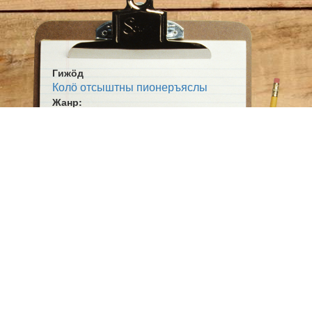
Гижӧд
Колӧ отсыштны пионеръяслы
Жанр:
Публ. гижӧд
Тема:
Ютыр-котыр
Ӧшмӧс:
Югыд туй (1925-04-09)