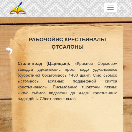
Skip to main content
Toggle
navigation
РАБОЧӦЙЯС КРЕСТЬЯНАЛЫ
ОТСАЛӦНЫ
Сталинград (Царицын).
«
Красное Сормово
»
заводса уджалысьяс прӧст кадӧ уджалӧмысь
(
субботник
) босьтӧмаӧсь 1400 шайт. Сійӧ сьӧмсӧ
ыстӧмаӧсь асланыс подшефнӧй сиктса
крестьянаыслы. Письмӧаныс тшӧктӧны гижны:
кытчӧ сьӧмсӧ видзасны да кыдзи крестьянаыс
видзӧдӧны Сӧвет власьт вылӧ.