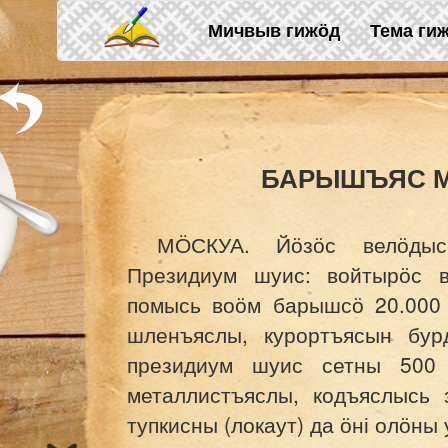
Skip to main content
Мичвыв гижӧд
Тема ги
БАРЫШЪЯС М
МӦСКУА. Йӧзӧс велӧдыс
Президиум шуис: войтырӧс в
помысь воӧм барышсӧ 20.000
шленъяслы, курортъясын бур
президиум шуис сетны 500 
металлистъяслы, кодъяслысь 
тупкисны (локаут) да ӧні олӧны 