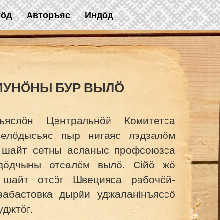
жӧд
Авторъяс
Индӧд
УНӦНЫ БУР ВЫЛӦ
ьяслӧн Центральнӧй Комитетса
елӧдысьяс пыр нигаяс лэдзалӧм
 шайт сетны асланыс профсоюзса
дӧдчыны отсалӧм вылӧ. Сійӧ жӧ
шайт отсӧг Швецияса рабочӧй-
забастовка дырйи уджаланінъяссӧ
уджтӧг.