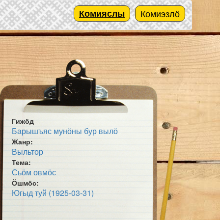
Комияслы
Комиэзлӧ
Гижӧд
Барышъяс мунӧны бур вылӧ
Жанр:
Выльтор
Тема:
Сьӧм овмӧс
Ӧшмӧс:
Югыд туй (1925-03-31)