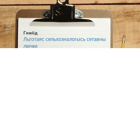
Гижӧд
Льготаяс сельхозналогысь сетавны
лючки
Жанр:
Выльтор
Тема:
Сьӧм овмӧс
Ӧшмӧс:
Югыд туй (1925-02-21)