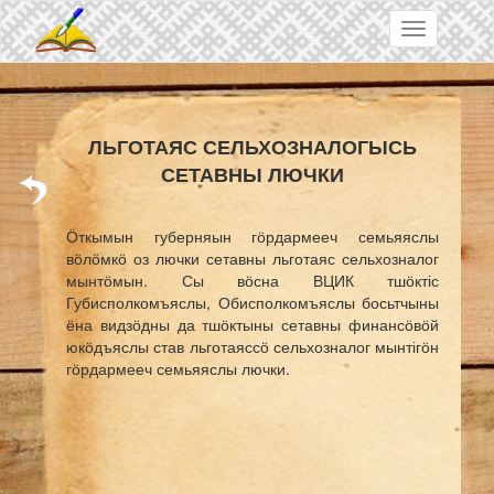
Skip to main content
Toggle
navigation
ЛЬГОТАЯС СЕЛЬХОЗНАЛОГЫСЬ
СЕТАВНЫ ЛЮЧКИ
Ӧткымын губерняын гӧрдармееч семьяяслы
вӧлӧмкӧ оз лючки сетавны льготаяс сельхозналог
мынтӧмын. Сы вӧсна
ВЦИК
тшӧктіс
Губисполкомъяслы, Обисполкомъяслы босьтчыны
ёна видзӧдны да тшӧктыны сетавны финансӧвӧй
юкӧдъяслы став льготаяссӧ сельхозналог мынтігӧн
гӧрдармееч семьяяслы лючки.