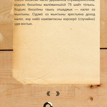
кодъяс босьтӧны жалӧванньӧсӧ 75 шайт тӧлысь.
Кодъяс босьтӧны таысь этшаджык — налог оз
мынтыны. Сідзжӧ оз мынтыны крестьяна доход
налог, кор найӧ нажӧвитасны корсюрӧ (
случайно
)
удж костын.