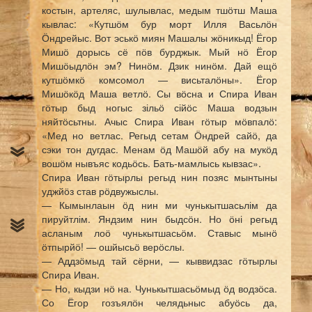
костын, артеляс, шулывлас, медым тшӧтш Маша
кывлас: «Кутшӧм бур морт Илля Васьлӧн
Ӧндрейыс. Вот эськӧ миян Машалы жӧникыд! Ёгор
Мишӧ дорысь сё пӧв бурджык. Мый нӧ Ёгор
Мишӧыдлӧн эм? Нинӧм. Дзик нинӧм. Дай ещӧ
кутшӧмкӧ комсомол — висьталӧны». Ёгор
Мишӧкӧд Маша ветлӧ. Сы вӧсна и Спира Иван
гӧтыр быд ногыс зільӧ сійӧс Маша водзын
няйтӧсьтны. Ачыс Спира Иван гӧтыр мӧвпалӧ:
«Мед но ветлас. Регыд сетам Ӧндрей сайӧ, да
сэки тон дугдас. Менам ӧд Машӧй абу на мукӧд
вошӧм нывъяс кодьӧсь. Бать-мамлысь кывзас».
Спира Иван гӧтырлы регыд нин позяс мынтыны
уджйӧз став рӧдвужыслы.
— Кымынлаын ӧд нин ми чунькытшасьлім да
пируйтлім. Яндзим нин быдсӧн. Но ӧні регыд
асланым лоӧ чунькытшасьӧм. Ставыс мынӧ
ӧтпырйӧ! — ошйысьӧ верӧслы.
— Аддзӧмыд тай сёрни, — кыввидзас гӧтырлы
Спира Иван.
— Но, кыдзи нӧ на. Чунькытшасьӧмыд ӧд водзӧса.
Со Ёгор гозъялӧн челядьныс абуӧсь да,