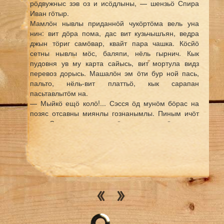
рӧдвужныс зэв оз и исӧдлыны, — шензьӧ Спира
Иван гӧтыр.
Мамлӧн нывлы приданнӧй чукӧртӧма вель уна
нин: вит дӧра пома, дас вит кузьчышъян, ведра
джын тӧриг самӧвар, квайт пара чашка. Кӧсйӧ
сетны нывлы мӧс, баляпи, нёль гырнич. Кык
пудовня ув му карта сайысь, вит мортула видз
перевоз дорысь. Машалӧн эм ӧти бур ной пась,
пальто, нёль-вит платтьӧ, кык сарапан
пасьтавлытӧм на.
— Мыйкӧ ещӧ колӧ!... Сэсся ӧд мунӧм бӧрас на
позяс отсавны миянлы гознанымлы. Пиным ичӧт
на-а. Сылы ен отсалас мӧдысьджык чукӧртны, —
мӧвпалӧ Спира Иван гӧтыр.
Шуанныд, гашкӧ, Спира Иваныд пӧ озыр морт?
Мыйта лӧсьӧдӧма приданнӧй? Абу. Шӧркоддьӧма
олысь морт. Мый кокыштасны, сійӧ и сюясны
приданнӧйӧ. Сійӧн и чукӧрмыштіс. Эмӧсь ӧд
сэтшӧм коми мортыд. Асьнысӧ асьныс тшыг нисьӧ
пӧт видзасны, медтыкӧ приданнӧй нывлӧн вӧлі.
II.