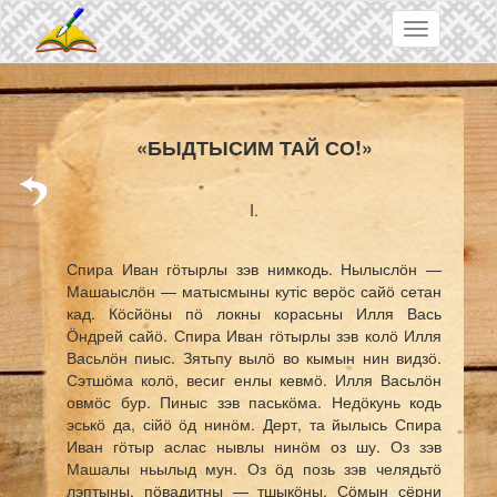
Skip to main content
Toggle
navigation
«БЫДТЫСИМ ТАЙ СО!»
I.
Спира Иван гӧтырлы зэв нимкодь. Нылыслӧн —
Машаыслӧн — матысмыны кутіс верӧс сайӧ сетан
кад. Кӧсйӧны пӧ локны корасьны Илля Вась
Ӧндрей сайӧ. Спира Иван гӧтырлы зэв колӧ Илля
Васьлӧн пиыс. Зятьпу вылӧ во кымын нин видзӧ.
Сэтшӧма колӧ, весиг енлы кевмӧ. Илля Васьлӧн
овмӧс бур. Пиныс зэв паськӧма. Недӧкунь кодь
эськӧ да, сійӧ ӧд нинӧм. Дерт, та йылысь Спира
Иван гӧтыр аслас нывлы нинӧм оз шу. Оз зэв
Машалы ньылыд мун. Оз ӧд позь зэв челядьтӧ
лэптыны, пӧвадитны — тшыкӧны. Сӧмын сёрни