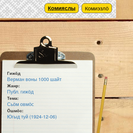
Комияслы
Комиэзлӧ
Гижӧд
Верман воны 1000 шайт
Жанр:
Публ. гижӧд
Тема:
Сьӧм овмӧс
Ӧшмӧс:
Югыд туй (1924-12-06)