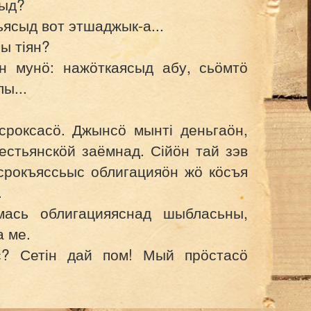
ныд?
ясыд вот этшаджык-а...
ы тіян?
н мунӧ: нажӧткаясыд абу, сьӧмтӧ
ы...
роксасӧ. Джынсӧ мынті деньгаӧн,
естьянскӧй заёмнад. Сійӧн тай зэв
срокъяссьыс облигацияӧн жӧ кӧсъя
.
ась облигацияяснад шыбласьны,
 ме.
? Сетін дай пом! Мый прӧстасӧ
лигацияясыд оз куйлыны. Колӧ