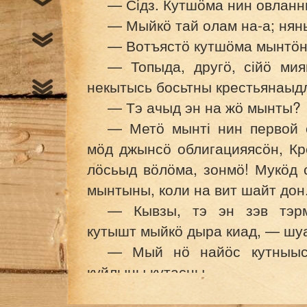
— Сідз. Кутшӧма нин овлан
— Мыйкӧ тай олам на-а; нянь
— Вотъястӧ кутшӧма мынтӧн
— Топыда, другӧ, сійӧ мия
некытысь босьтны крестьянаыдл
— Тэ ачыд эн на жӧ мынты?
— Метӧ мынті нин первой с
мӧд джынсӧ облигацияясӧн, Кр
лӧсьыд вӧлӧма, зонмӧ! Мукӧд 
мынтыны, коли на вит шайт дон
— Кывзы, тэ эн зэв тэрм
кутышт мыйкӧ дыра киад, — шуа
— Мый нӧ найӧс кутныыс
куйлыны кутасны...
— Збыль шуа. Прӧста об