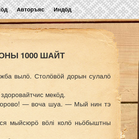
жӧд
Авторъяс
Индӧд
ОНЫ 1000 ШАЙТ
ужба вылӧ. Столӧвӧй дорын сулалӧ
здоровайтчис мекӧд.
дорово! — воча шуа. — Мый нин тэ
сся мыйсюрӧ вӧлі колӧ ньӧбыштны