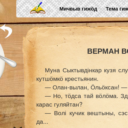
Skip to main content
Мичвыв гижӧд
Тема ги
ВЕРМАН В
Муна Сыктывдінкар кузя сл
кутшӧмкӧ крестьянин.
— Олан-вылан, Ӧльӧксан! — 
— Но, тӧдса тай вӧлӧма. З
карас гуляйтан?
— Волі кучик вештыны, сэ
да...