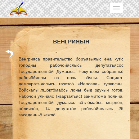
Skip to main content
Toggle
navigation
ВЕНГРИЯЫН
Венгрияса правительство бӧръявылыс ёна кутіс
топӧдны рабочӧйяслысь депутатъясӧс
Государственнӧй Думаысь. Некутшӧм собранньӧ
рабочӧйяслы оз позь вӧчны. Социал-
демократъяслысь газетсӧ «Непсава» тупкисны.
Войскалы тшӧктӧмаӧсь лоны быд здукын гӧтов.
Рабочӧй уличаяс (кварталъяс) займитӧма пӧлича.
Государственнӧй думаысь вӧтлӧмаӧсь мырдӧн,
пӧличаӧн, 14 депутатӧс рабочӧйяслысь 25
заседанньӧ кежлӧ.