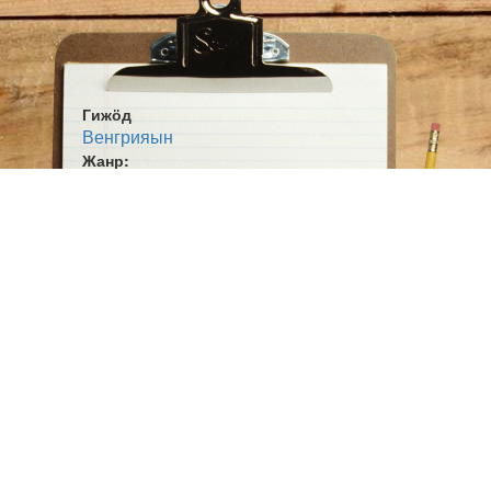
Гижӧд
Венгрияын
Жанр:
Выльтор
Тема:
Суйӧр сайын
Политика
Класскостса тыш
Ӧшмӧс:
Югыд туй (1924-12-04)