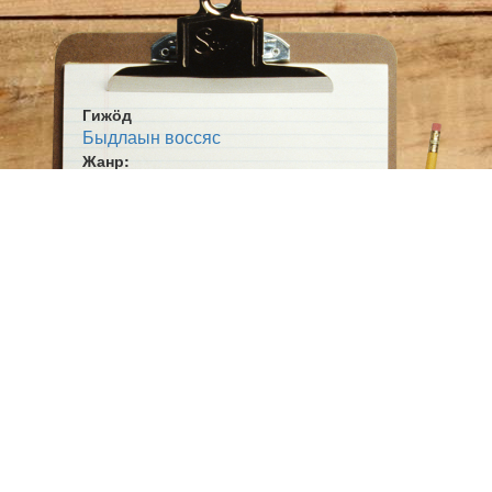
Гижӧд
Быдлаын воссяс
Жанр:
Выльтор
Тема:
Тыш
Ӧшмӧс:
Югыд туй (1924-06-07)