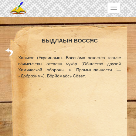
Skip to main content
Toggle
navigation
БЫДЛАЫН ВОССЯС
Харьков (Украинаын). Воссьӧма аскостса газъяс
вӧчысьяслы отсасян чукӧр (
Общество друзей
Химической обороны и Промышленности —
«Доброхим»
). Бӧрйӧмаӧсь Сӧвет.