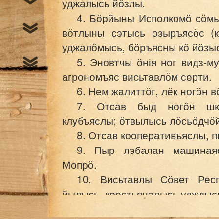
уджалысь йӧзлы.
4. Бӧрйыны Исполкомӧ сӧмын
вӧтлыны сэтысь озыръясӧс (к
уджалӧмысь, бӧръясны кӧ йӧзыс
5. Эновтчы ӧнія ног видз-м
агрономъяс висьтавлӧм серти.
6. Нем жалиттӧг, лёк ногӧн в
7. Отсав быд ногӧн шко
клубъяслы; ӧтвылысь лӧсьӧдчӧй
8. Отсав кооперативъяслы, п
9. Пыр лэбалан машиная
Мопрӧ.
10. Висьтавлы Сӧвет Рес
йылысь, крестьяналысь удждыс
11. Висьтавлы, мыйла колӧ