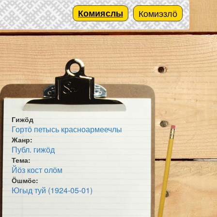
Комияслы
Комиэзлӧ
Гижӧд
Гортӧ петысь красноармеечлы
Жанр:
Публ. гижӧд
Тема:
Йӧз кост олӧм
Ӧшмӧс:
Югыд туй (1924-05-01)