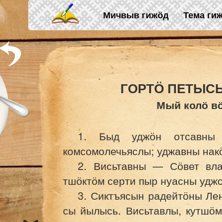
Skip to main content
Мичвыв гижӧд
Тема ги
ГОРТӦ ПЕТЫС
Мый колӧ в
1. Быд уджӧн отсавны 
комсомолечьяслы; уджавны накӧ
2. Висьтавны — Сӧвет вла
тшӧктӧм серти пыр нуасны уджс
3. Сиктъясын радейтӧны Лен
сы йылысь. Висьтавлы, кутшӧм 