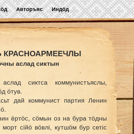
жӧд
Авторъяс
Индӧд
Ь КРАСНОАРМЕЕЧЛЫ
ӧчны аслад сиктын
аслад сиктса коммунистъяслы,
д ӧтув.
сьт дай коммунист партия Ленин
ӧ.
ин ёртӧс, сӧмын оз на бура тӧдны
морт сійӧ вӧвлі, кутшӧм бур сетіс