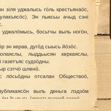
 зіля уджалысь гӧль крестьянаӧс,
улакъясӧс). Эн пыксьы ачыд сэні
.
у уджалӧмысь, босьтчы выль ногӧн,
ӧр эн керав, дугӧд сыысь йӧзӧс.
лаяслы, лыддьысян керкаяслы,
 газетъяс судзӧдны.
ыр сэтчӧ шленӧ.
с лӧсьӧдны отсалан Обществоӧ,
публикаясӧн выль деньга лэдзӧм
ьӧм йылысь (
крестьянский заем
).
 уджалысь йӧзлы Гӧрд Армия, том