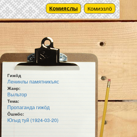
Комияслы
Комиэзлӧ
Гижӧд
Ленинлы памятникъяс
Жанр:
Выльтор
Тема:
Пропаганда гижӧд
Ӧшмӧс:
Югыд туй (1924-03-20)