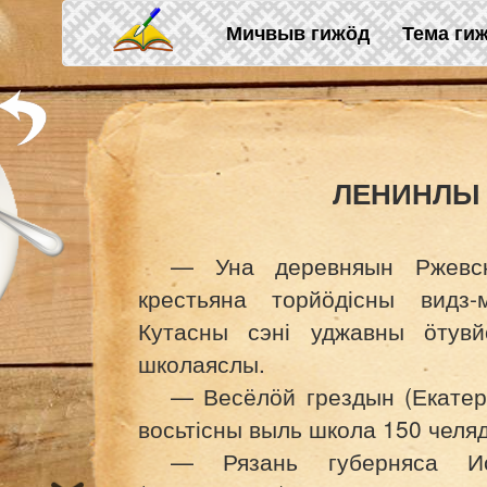
Skip to main content
Мичвыв гижӧд
Тема ги
ЛЕНИНЛЫ
— Уна деревняын Ржевск
крестьяна торйӧдісны видз
Кутасны сэні уджавны ӧтув
школаяслы.
— Весёлӧй грездын (Екатер
восьтісны выль школа 150 челяд
— Рязань губерняса Ис