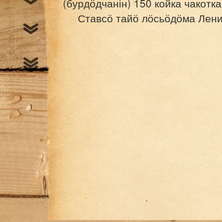
(бурдӧдчанін) 150 койка чакотк
Ставсӧ тайӧ лӧсьӧдӧма Лени