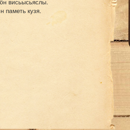
аӧн висьысьяслы.
н паметь кузя.