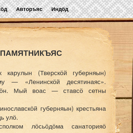
жӧд
Авторъяс
Индӧд
 ПАМЯТНИКЪЯС
 карулын (Тверскӧй губерняын)
-му — «Ленинскӧй десятинаяс».
йӧн. Мый воас — ставсӧ сетны
инославскӧй губерняын) крестьяна
ь улӧ.
полком лӧсьӧдӧма санаторияӧ