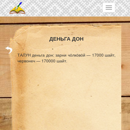
Skip to main content
Toggle
navigation
ДЕНЬГА ДОН
ТАЛУН деньга дон: зарни чӧлкӧвӧй — 17000 шайт,
червонеч — 170000 шайт.