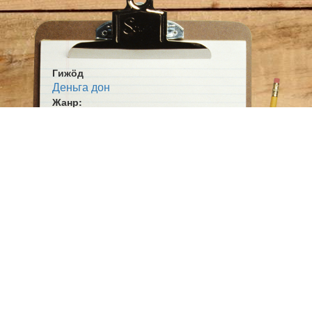
Гижӧд
Деньга дон
Жанр:
Юӧртан гижӧд
Тема:
Сьӧм овмӧс
Ӧшмӧс:
Югыд туй (1924-02-21)