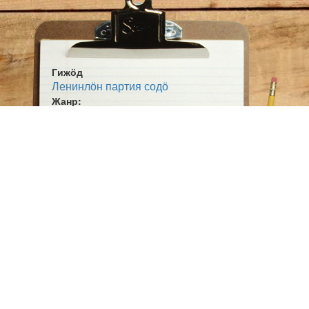
Гижӧд
Ленинлӧн партия содӧ
Жанр:
Выльтор
Тема:
Политика
Ютыр-котыр
Ӧшмӧс:
Югыд туй (1924-02-17)