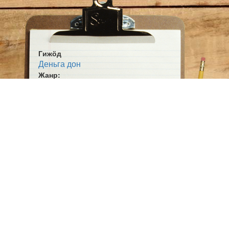
Гижӧд
Деньга дон
Жанр:
Юӧртан гижӧд
Тема:
Сьӧм овмӧс
Ӧшмӧс:
Югыд туй (1924-01-05)