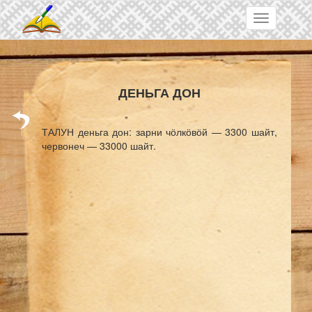
Skip to main content
Toggle
navigation
ДЕНЬГА ДОН
ТАЛУН деньга дон: зарни чӧлкӧвӧй — 3300 шайт,
червонеч — 33000 шайт.