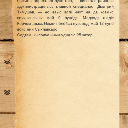
босьтны апрель 29 лунӧ нин, — висьталӧ районса
администрацияысь главнӧй специалист Дмитрий
Тимушев, — но ваыс вӧлі ичӧт на да ковмис
виччысьлыны май 9 лунӧдз. Медводз шедіс
Керчомъяысь Немечпӧлӧйса пур, коді май 12 лунӧ
воис нин Сыктывкарӧ.
Содтам, кылӧдчанінын уджаліс 25 катер.