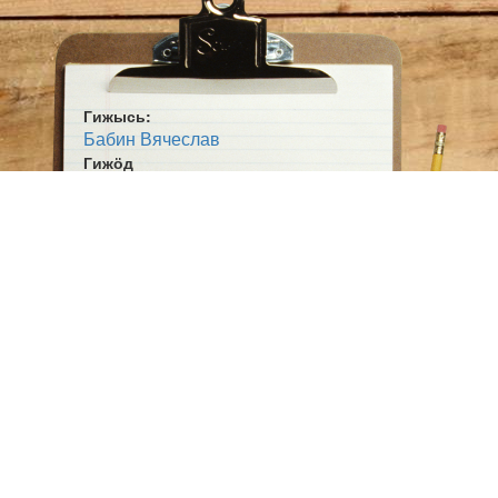
Гижысь:
Бабин Вячеслав
Гижӧд
Бӧръя пур
Тема:
Публицистика гижӧд
Вӧр лэдзӧм
Ӧшмӧс:
Коми му (2008-05-22)