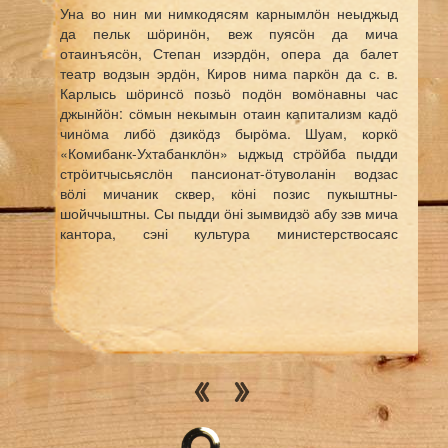
Уна во нин ми нимкодясям карнымлӧн неыджыд
да пельк шӧринӧн, веж пуясӧн да мича
отаинъясӧн, Степан изэрдӧн, опера да балет
театр водзын эрдӧн, Киров нима паркӧн да с. в.
Карлысь шӧринсӧ позьӧ подӧн вомӧнавны час
джынйӧн: сӧмын некымын отаин капитализм кадӧ
чинӧма либӧ дзикӧдз бырӧма. Шуам, коркӧ
«Комибанк-Ухтабанклӧн» ыджыд стрӧйба пыдди
стрӧитчысьяслӧн пансионат-ӧтуволанін водзас
вӧлі мичаник сквер, кӧні позис пукыштны-
шойччыштны. Сы пыдди ӧні зымвидзӧ абу зэв мича
кантора, сэні культура министерствосаяс
мырсьӧны.
Дзик на неважӧн Сыктыв вадорын, помавтӧм ӧзын
весьтын, сідз шусяна Паметь аллеяын, шувгисны
ниаяс. Сэті ме унаысь лэччывлі вадорас
лолыштны, ю кузя кывтысь-катысь пыж-катер
видзӧдны. Ӧні сэні ыджыд стрӧитчанін: зіля
кыпӧдӧны ФСБ-лы выль комплекс, уна юкӧнаӧс да
зумыдӧс, ён сёй-изйысь. Сійӧс панӧм водзвылас
став ниасӧ нем жалиттӧг пӧрӧдӧмаӧсь. Нӧшта
неважӧн кывсис: Орбитаын Пӧкров бульвар вылын