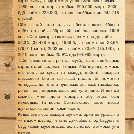
каръясысь да тыртӧмман-укшальман сиктъясысь.
1985 воын юркарын олӧма 205.000 морт, 2000-
ӧдӧ лоӧма 229.000, а таво пасйӧма нин 242.718
олысьӧс.
Сӧмын тай став олысь пӧвстас коми йӧзлӧн
прӧчента пайыс бӧръя 55 воӧ ёна чинӧма: 1959
воын Сыктывкарын комиыс вӧлӧма на джынйыс —
50,3% (32.428 морт), 1989-ӧдын лоӧма нин 33,6%
(79.011 морт), 2002 воын лоӧма 30,6% (75.140), а
2010 воын чинӧма 25,9%-ӧдз (64.983 морт).
Тайӧ кадколастас роч да мукӧд кывъя войтырыс
карас ӧтарӧ содӧма. Тӧдысь йӧз шуӧны, комиыс
пӧ, дерт, оз кулав та мында, прӧстӧ юркарын
олысьяссӧ бӧръя кыкысьсӧ пасъялігӧн комилӧн
челядьыс да гӧгапи-нукъясыс асьнысӧ гижӧмаӧсь
рочӧн нин, пӧрысюловыс жӧ кулӧ-чинӧ. И век жӧ
комиыс миян дона юркарын абу этша, быд
нёльӧдыс. Та вӧсна Сыктывкарӧс повтӧг позьӧ
шуны кык кывъяӧн, коми карӧн.
Кодкӧ зэв сюсь вежӧра шулӧма, архитектураыс пӧ
— измӧм шылад, и тайӧ дзик збыль, ӧд быдлаын,
быд карын мусерпасыс аслыспӧлӧс, артмӧма уна
нэмӧн.