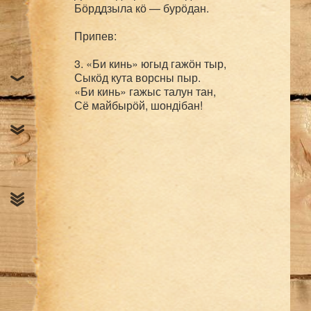
Бӧрддзыла кӧ — бурӧдан.

Припев:

3. «Би кинь» югыд гажӧн тыр,

Сыкӧд кута ворсны пыр.

«Би кинь» гажыс талун тан,
