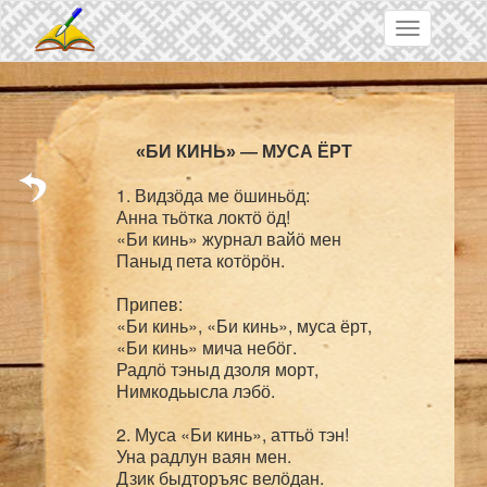
Skip to main content
Toggle
navigation
1. Видзӧда ме ӧшиньӧд:

Анна тьӧтка локтӧ ӧд!

«Би кинь» журнал вайӧ мен

Паныд пета котӧрӧн.

Припев:

«Би кинь», «Би кинь», муса ёрт,

«Би кинь» мича небӧг.

Радлӧ тэныд дзоля морт,

Нимкодьысла лэбӧ.

2. Муса «Би кинь», аттьӧ тэн!

Уна радлун ваян мен.

Дзик быдторъяс велӧдан.
