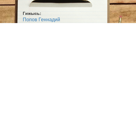
Гижысь:
Попов Геннадий
Гижӧд
«Би кинь» — муса ёрт
Жанр:
Сьыланкыв
Ӧшмӧс:
Мича гудӧк (2017)
Аудио:
1
Fu-lab.ru