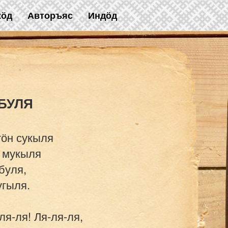
жӧд
Авторъяс
Индӧд
тӧн сукыля

 мукыля

уля,

гыля.

я-ля! Ля-ля-ля,
