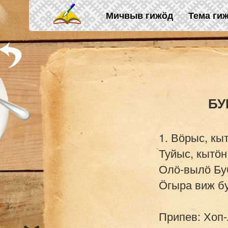
Skip to main content
Мичвыв гижӧд
Тема ги
1. Вӧрыс, кы
Туйыс, кытӧн
Олӧ-вылӧ Буб
Ӧгыра виж бу
Припев: Хоп-л