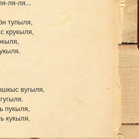
я-ля-ля...

н тупыля,

 крукыля,

кыля,

укыля.

ошкыс вугыля,

гугыля.

 пукыля,

 кукыля.
