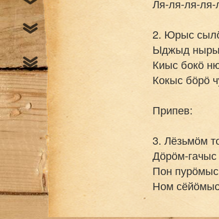
Ля-ля-ля-ля-л
2. Юрыс сылӧ
Ыджыд нырыс
Киыс бокӧ ню
Кокыс бӧрӧ ч
Припев:

3. Лёзьмӧм т
Дӧрӧм-гачыс 
Пон пурӧмысь
Ном сёйӧмысь
Припев:
