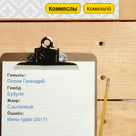
Комияслы
Комиэзлӧ
Гижысь:
Попов Геннадий
Гижӧд
Бубуля
Жанр:
Сьыланкыв
Ӧшмӧс:
Мича гудӧк (2017)