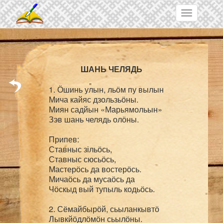
Skip to main content
Toggle
navigation
1. Ӧшинь улын, льӧм пу вылын

Мича кайяс дзользьӧны.

Миян садйын «Марьямольын»

Зэв шань челядь олӧны.

Припев:

Ставныс зільӧсь,

Ставныс сюсьӧсь,

Мастерӧсь да востерӧсь.

Мичаӧсь да мусаӧсь да

Чӧскыд вый тупыль кодьӧсь.

2. Сёмайбырӧй, сьыланкывтӧ

Лывкйӧдлӧмӧн сьылӧны.
