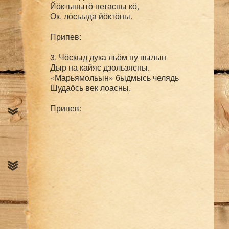
Йӧктынытӧ петасны кӧ,

Ок, лӧсьыда йӧктӧны.

Припев:

3. Чӧскыд дука льӧм пу вылын

Дыр на кайяс дзользясны.

«Марьямольын» быдмысь челядь

Шудаӧсь век лоасны.
