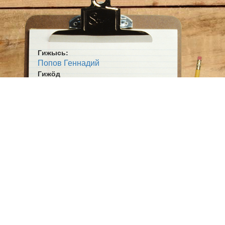
Гижысь:
Попов Геннадий
Гижӧд
Шань челядь
Жанр:
Сьыланкыв
Ӧшмӧс:
Мича гудӧк (2017)