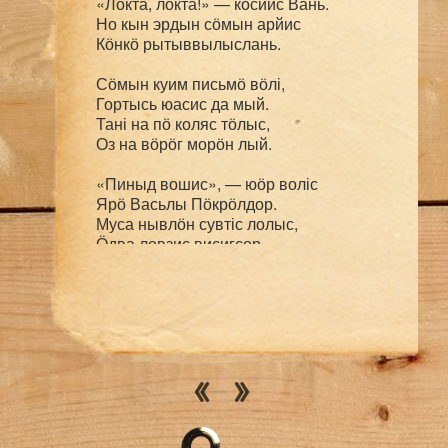
«Локта, локта!» — кӧсйис Вань.

Но кын эрдын сӧмын арйис

Кӧнкӧ рытыввылыслань.

Сӧмын куим письмӧ вӧлі,

Гортысь юасис да мый.

Тані на пӧ коляс тӧлыс,

Оз на вӧрӧг морӧн лый.

«Пиныд вошис», — юӧр воліс

Ярӧ Васьлы Пӧкрӧлдор.

Муса нывлӧн сувтіс лолыс,

Ӧдва ловзис висигсор.

«Кыдз нӧ вӧралысьыс вошас?» —

Эз, эз эскы сьӧлӧмшӧр.

Шыӧдчыліс уна вожӧ

Война дыр и война бӧр.

Но век ӧтитор и кыліс:

«Вошис. Вӧлі ыджыд кось».

Кӧсйис ветлыны, да ылын,

Кодкӧ-й шуис, мый оз позь.
