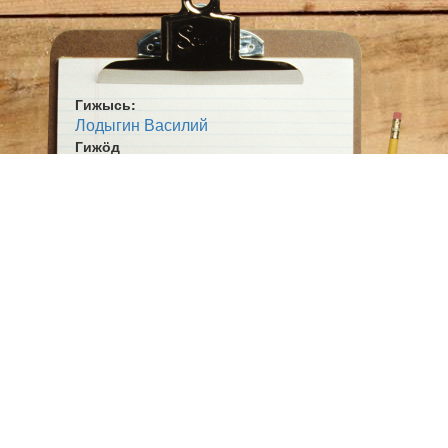
Вӧлі, вӧлі сэк «оз позьыс»,

Бурджык овны вӧлі чӧв.

Мыжаӧсь век кодкӧ водзын

Абу ӧтчыд, уна пӧв.

Гижысь:
Лодыгин Василий
Сідзи ӧтнасӧн и оліс,

Гижӧд
Верӧс сайӧ эз и пет.

Иван да Марья
Кӧть и уна зонмыс воліс,

Жанр:
Кисӧ некодлы эз сет.

Поэма
Ӧшмӧс:
Сӧмын Ваньӧ, муса Ваньӧ,

Лӧсас (2013)
Сэсся некоді эз ков.

Сыысь бурыс, сыысь шаньыс

Некод му вылын эз ов.

Вежкавидзӧмнад да, мый да

Ӧтчыд сотіс грека би.

Енлы копырасис мыйта,

Да эз ло тай ныв ни пи.

«Он жӧ асьтӧ тадзи сісьты», —
