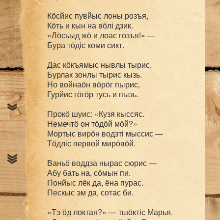
Кӧсйис пувйыс лоны розъя,

Кӧть и кын на вӧлі дзик.

«Лӧсьыд жӧ и лоас гозъя!» —

Бура тӧдіс коми сикт.

Дас кӧкъямыс нывлы тырис,

Бурлак зонлы тырис кызь.

Но войнаӧн вӧрӧг пырис,

Гурйис гӧгӧр тусь и пызь.

Прокӧ шуис: «Кузя кыссяс.

Немечтӧ он тӧдӧй мӧй?»

Мортыс вирӧн водзті мыссис —

Тӧдліс первой мирӧвӧй.

Ваньӧ воддза нырас сюрис —

Абу бать на, сӧмын пи.

Понйыс лёк да, ёна пурас.

Пескыс эм да, сотас би.

«Тэ ӧд локтан?» — тшӧктіс Марья.
