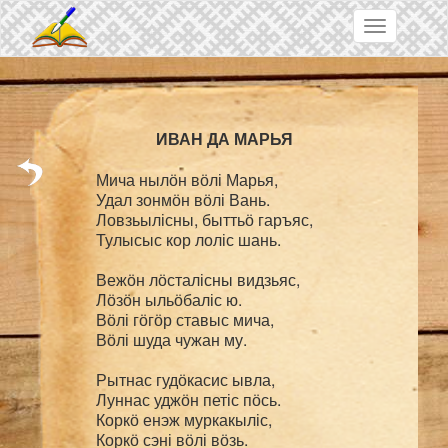
Skip to main content
Toggle
navigation
Мича нылӧн вӧлі Марья,

Удал зонмӧн вӧлі Вань.

Ловзьылісны, быттьӧ гаръяс,

Тулысыс кор лоліс шань.

Вежӧн лӧсталісны видзьяс,

Лӧзӧн ыльӧбаліс ю.

Вӧлі гӧгӧр ставыс мича,

Вӧлі шуда чужан му.

Рытнас гудӧкасис ывла,

Луннас уджӧн петіс пӧсь.

Коркӧ енэж муркакыліс,

Коркӧ сэні вӧлі вӧзь.
