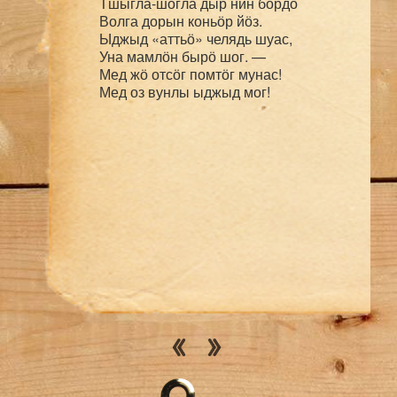
Тшыгла-шогла дыр нин бӧрдӧ

Волга дорын коньӧр йӧз.

Ыджыд «аттьӧ» челядь шуас,

Уна мамлӧн бырӧ шог. — 

Мед жӧ отсӧг помтӧг мунас!
