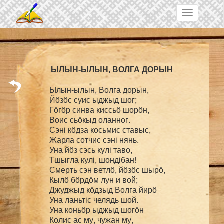
Skip to main content
Toggle
navigation
Ылын-ылын, Волга дорын,

Йӧзӧс суис ыджыд шог;

Гӧгӧр синва киссьӧ шорӧн,

Воис сьӧкыд оланног.

Сэні кӧдза косьмис ставыс,

Жарла сотчис сэні нянь.

Уна йӧз сэсь кулі таво,

Тшыгла кулі, шондібан!

Смерть сэн ветлӧ, йӧзӧс шырӧ,

Кылӧ бӧрдӧм лун и вой;

Джуджыд кӧдзыд Волга йирӧ

Уна ланьтіс челядь шой.

Уна коньӧр ыджыд шогӧн

Колис ас му, чужан му,
