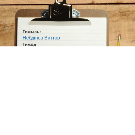
Гижысь:
Нёбдінса Виттор
Гижӧд
Ылын-ылын, Волга дорын
Жанр:
Сьыланкыв
Ӧшмӧс:
Югыд туй (1921-10-01)
Пасйӧд:
"Водзӧс" пьесаысь сьыланкыв