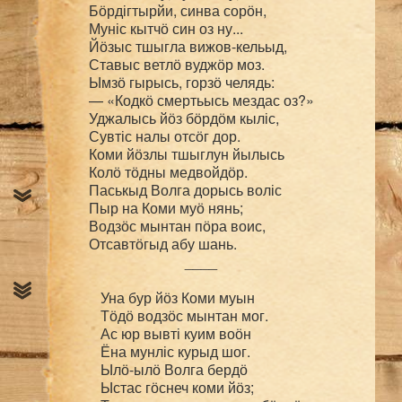
Бӧрдігтырйи, синва сорӧн,

Муніс кытчӧ син оз ну...

Йӧзыс тшыгла вижов-кельыд,

Ставыс ветлӧ вуджӧр моз.

Ымзӧ гырысь, горзӧ челядь:

— «Кодкӧ смертьысь мездас оз?»

Уджалысь йӧз бӧрдӧм кыліс,

Сувтіс налы отсӧг дор.

Коми йӧзлы тшыглун йылысь

Колӧ тӧдны медвойдӧр.

Паськыд Волга дорысь воліс

Пыр на Коми муӧ нянь;

Водзӧс мынтан пӧра воис,

____
Уна бур йӧз Коми муын

Тӧдӧ водзӧс мынтан мог.

Ас юр вывті куим воӧн

Ёна мунліс курыд шог.

Ылӧ-ылӧ Волга бердӧ

Ыстас гӧснеч коми йӧз;
