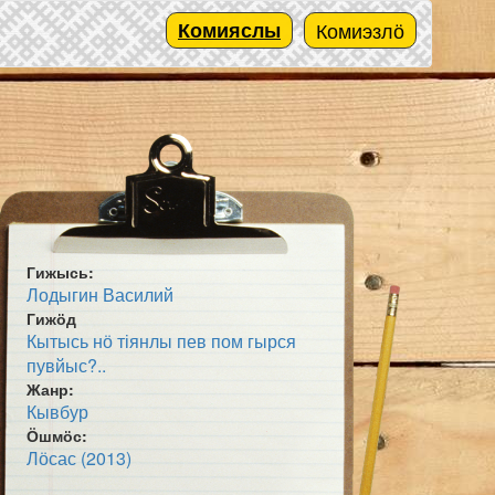
Комияслы
Комиэзлӧ
Гижысь:
Лодыгин Василий
Гижӧд
Кытысь нӧ тіянлы пев пом гырся
пувйыс?..
Жанр:
Кывбур
Ӧшмӧс:
Лӧсас (2013)