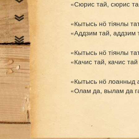
«Сюрис тай, сюрис та
«Кытысь нӧ тіянлы т
«Аддзим тай, аддзим 
«Кытысь нӧ тіянлы т
«Качис тай, качис та
«Кытысь нӧ лоанныд 
«Олам да, вылам да г