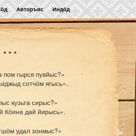
жӧд
Авторъяс
Индӧд
* * *
в пом гырся пувйыс?»
й Ыджыд сотчӧм ягысь».
лыс кузьта сирыс?»
й Кӧина дай йирысь».
атшӧм удал зонмыс?»