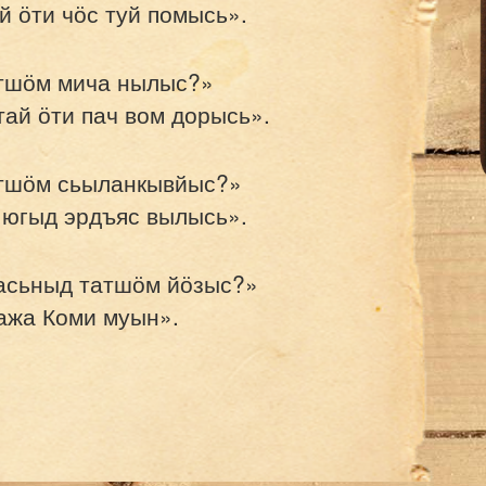
й ӧти чӧс туй помысь».
атшӧм мича нылыс?»
тай ӧти пач вом дорысь».
атшӧм сьыланкывйыс?»
й югыд эрдъяс вылысь».
асьныд татшӧм йӧзыс?»
ажа Коми муын».