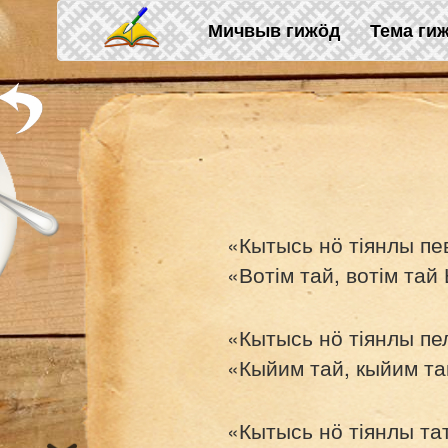
Skip to main content
Мичвыв гижӧд
Тема ги
«Кытысь нӧ тіянлы пе
«Вотім тай, вотім та
«Кытысь нӧ тіянлы пе
«Кыйим тай, кыйим та
«Кытысь нӧ тіянлы т