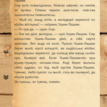
Лашим.
Сир кутіс повзьӧдлыны, бӧжнас швачкӧ, но нинӧм
эз артмы. Сӧмын черияс разі-пели, сюв-сяв
пышъялісны-тювкъялісны.
— Мый нӧ, ачыд пӧтін, а меладорӧ черияссӧ он
кӧсйы вӧтлыны! — скӧрмис Ушим-Лашим.
— Ог куж да, — шуис Сир.
— Лок ме дінӧ, велӧдчы, — шуӧ Ушим-Лашим. Сир
матыстчис Ушим-Лашим дінӧ, а сійӧ сиртӧ
шняпкис. Вот кыдз пӧ колӧ. Пуксис Ушим-Лашим
берег вылӧ, юрсӧ копыртіс, ва пыдӧссьыс кӧсйис
видзӧдлыны черияссӧ, да сьӧкыд вӧв юрыд сылӧн
ори, бызмуні ваӧ. Коли Ушим-Лашимлӧн куш
рушку-пушкун, нитшка-гӧна. Коді берег вылысь
сійӧс аддзас, оз тӧд, мый юртӧм Ушим-Лашим,
тувччас, либӧ пуксяс сы вылӧ, сэсь ва пычмунӧ, да
нӧшта рукӧстас.
Эн пуксьы, эн тувччы, повзян.