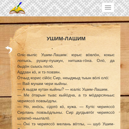
Skip to main content
Toggle
navigation
УШИМ-ЛАШИМ
Оліс-выліс Ушим-Лашим: юрыс вӧвлӧн, кокыс
лопысь, рушку-пушкун, нитшка-гӧна. Олӧ, да
быдӧн сыысь полӧ.
Аддзан кӧ, и тэ повзян.
Ӧтчыд корис сійӧс Сир, неыджыд тыын вӧлі олӧ:
— Вай мунам чери кыйны.
— А кыдзи кутан кыйны? — юаліс Ушим-Лашим.
— Ме ӧтарын тыас кыйӧдча, а тэ мӧдарсяньыс
черияссӧ повзьӧдлы.
— Но, инӧсь, сідзтӧ кӧ, кужа. — Кутіс черияссӧ
Сирлань повзьӧдлыны. Сир дугдывтӧг черияссӧ
шлапкӧ-ньылалӧ.
— Ӧні тэ черияссӧ мелань вӧтлы, — шуӧ Ушим-