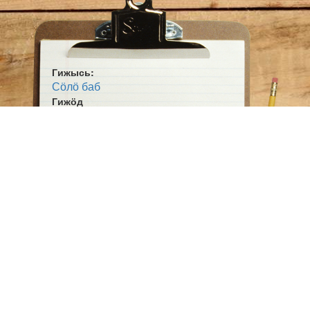
Гижысь:
Сӧлӧ баб
Гижӧд
Ушим-Лашим
Жанр:
Мойд
Ӧшмӧс:
Бӧбйӧдлысь кань Малань (1995)