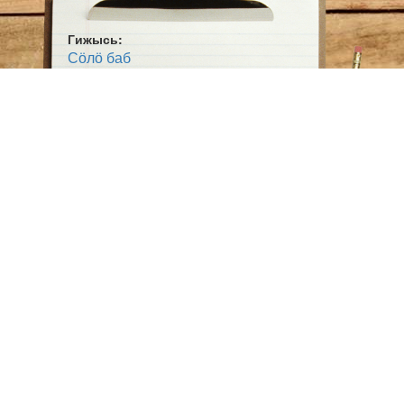
Гижысь:
Сӧлӧ баб
Гижӧд
Нерсян
Жанр:
Нимтысянкыв
Ӧшмӧс:
Нерсьысь Баля (1994)
Аудио:
Лыддьӧ Светлана Горчакова
1
Fu-lab.ru