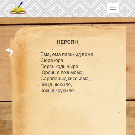
Skip to main content
Toggle
navigation
Ёма, ёма паськыд вома.

Сюра юра,

Порсь кодь ныра.

Юрсиыд лёзьмӧма,

Сарапаныд киссьӧма,

Киыд нюкыля,
