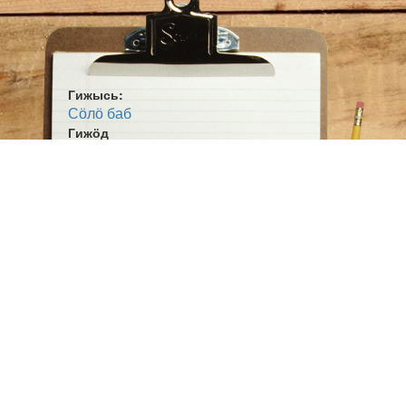
Гижысь:
Сӧлӧ баб
Гижӧд
Эн пӧръясь
Жанр:
Пудъясянкыв
Ӧшмӧс:
Нерсьысь Баля (1994)