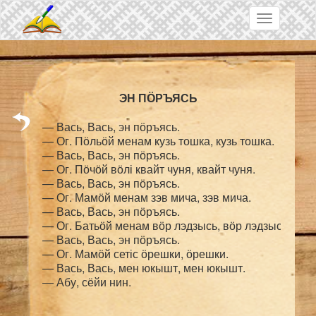
Skip to main content
Toggle
navigation
— Вась, Вась, эн пӧръясь.

— Ог. Пӧльӧй менам кузь тошка, кузь тошка.

— Вась, Вась, эн пӧръясь.

— Ог. Пӧчӧй вӧлі квайт чуня, квайт чуня.

— Вась, Вась, эн пӧръясь.

— Ог. Мамӧй менам зэв мича, зэв мича.

— Вась, Вась, эн пӧръясь.

— Ог. Батьӧй менам вӧр лэдзысь, вӧр лэдзысь.

— Вась, Вась, эн пӧръясь.

— Ог. Мамӧй сетіс ӧрешки, ӧрешки.

— Вась, Вась, мен юкышт, мен юкышт.
