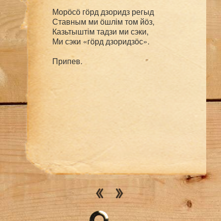
Морӧсӧ гӧрд дзоридз регыд

Ставным ми ӧшлім том йӧз,

Казьтыштім тадзи ми сэки,

Ми сэки «гӧрд дзоридзӧс».
