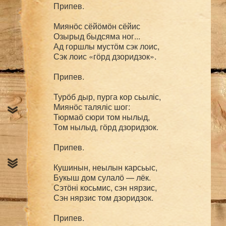
Припев.

Миянӧс сёйӧмӧн сёйис

Озырыд быдсяма ног...

Ад горшлы мустӧм сэк лоис,

Сэк лоис «гӧрд дзоридзок».

Припев.

Турӧб дыр, пурга кор сьыліс,

Миянӧс таляліс шог:

Тюрмаӧ сюри том нылыд,

Том нылыд, гӧрд дзоридзок.

Припев.

Кушинын, неылын карсьыс,

Букыш дом сулалӧ — лёк.

Сэтӧні косьмис, сэн нярзис,

Сэн нярзис том дзоридзок.

Припев.
