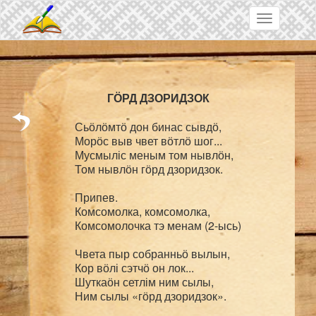
Skip to main content
Toggle
navigation
Сьӧлӧмтӧ дон бинас сывдӧ,

Морӧс выв чвет вӧтлӧ шог...

Мусмыліс меным том нывлӧн,

Том нывлӧн гӧрд дзоридзок.

Припев.

Комсомолка, комсомолка,

Комсомолочка тэ менам (2-ысь)

Чвета пыр собранньӧ вылын,

Кор вӧлі сэтчӧ он лок...

Шуткаӧн сетлім ним сылы,

Ним сылы «гӧрд дзоридзок».
