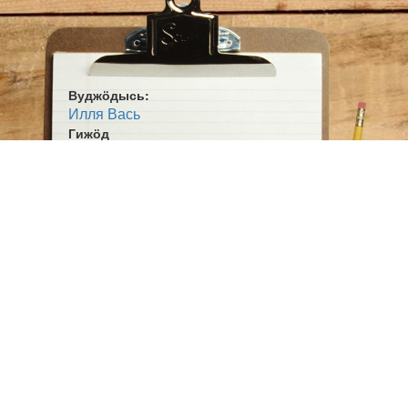
Вуджӧдысь:
Илля Вась
Гижӧд
Гӧрд дзоридзок
Жанр:
Сьыланкыв
Ӧшмӧс:
Ордым (1929 № 4)
Пасйӧд:
роч вылысь