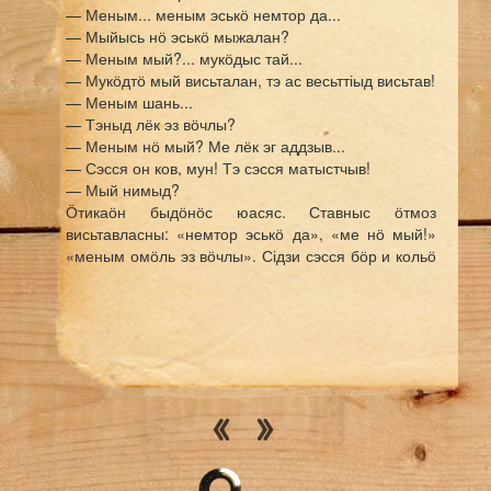
— Меным... меным эськӧ немтор да...
— Мыйысь нӧ эськӧ мыжалан?
— Меным мый?... мукӧдыс тай...
— Мукӧдтӧ мый висьталан, тэ ас весьттіыд висьтав!
— Меным шань...
— Тэныд лёк эз вӧчлы?
— Меным нӧ мый? Ме лёк эг аддзыв...
— Сэсся он ков, мун! Тэ сэсся матыстчыв!
— Мый нимыд?
Ӧтикаӧн быдӧнӧс юасяс. Ставныс ӧтмоз
висьтавласны: «немтор эськӧ да», «ме нӧ мый!»
«меным омӧль эз вӧчлы». Сідзи сэсся бӧр и кольӧ
мир гӧрысь старшинаыд.
Овлывлӧ ещӧ тадз на. Мир гӧрысь старшинаыд
выльысь бӧрйӧм бӧрад йӧзыдлы шуӧ: «Кывзӧй,
бур йӧз. Со ӧд ме кӧн нин служита тіянлы, дерт
эськӧ, абу кокни да, слабог ӧнӧдз тай эг на
некытчӧ дзугсьыв-а. Ті вот водзӧ кежлӧ менӧ
бурыштӧй, энӧ жалитӧ, содтыштӧ жалӧванньӧтӧ.
Ме ӧд ог на прӧста кор тіянлысь. Ме сайӧ оз на
вош. Со, аддзанныд?..» — зепсьыс зэв сюся кыскӧ
портманет, портманетсьыс сьӧм.