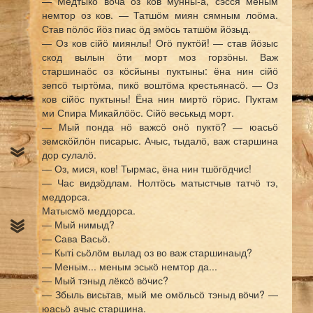
— Медтыкӧ воча оз ков мунны-а, сэсся меным
немтор оз ков. — Татшӧм миян сямным лоӧма.
Став пӧлӧс йӧз пиас ӧд эмӧсь татшӧм йӧзыд.
— Оз ков сійӧ миянлы! Огӧ пуктӧй! — став йӧзыс
скод вылын ӧти морт моз горзӧны. Важ
старшинаӧс оз кӧсйыны пуктыны: ёна нин сійӧ
зепсӧ тыртӧма, пикӧ воштӧма крестьянасӧ. — Оз
ков сійӧс пуктыны! Ёна нин миртӧ гӧрис. Пуктам
ми Спира Микайлӧӧс. Сійӧ веськыд морт.
— Мый понда нӧ важсӧ онӧ пуктӧ? — юасьӧ
земскӧйлӧн писарыс. Ачыс, тыдалӧ, важ старшина
дор сулалӧ.
— Оз, мися, ков! Тырмас, ёна нин тшӧгӧдчис!
— Час видзӧдлам. Нолтӧсь матыстчыв татчӧ тэ,
меддорса.
Матысмӧ меддорса.
— Мый нимыд?
— Сава Васьӧ.
— Кыті сьӧлӧм вылад оз во важ старшинаыд?
— Меным... меным эськӧ немтор да...
— Мый тэныд лёксӧ вӧчис?
— Збыль висьтав, мый ме омӧльсӧ тэныд вӧчи? —
юасьӧ ачыс старшина.