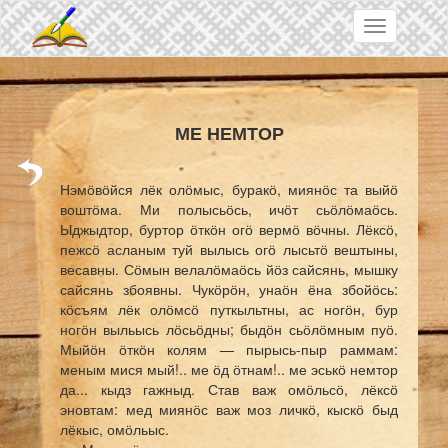
Skip to main content
Toggle
navigation
МЕ НЕМТОР
Нэмӧвӧйся лёк олӧмыс, буракӧ, миянӧс та выйӧ
воштӧма. Ми полысьӧсь, ичӧт сьӧлӧмаӧсь.
Ыджыдтор, буртор ӧткӧн огӧ вермӧ вӧчны. Лёксӧ,
пежсӧ асланым туй вылысь огӧ лысьтӧ вештыны,
весавны. Сӧмын велалӧмаӧсь йӧз сайсянь, мышку
сайсянь збоявны. Чукӧрӧн, унаӧн ёна збойӧсь:
кӧсъям лёк олӧмсӧ путкыльтны, ас ногӧн, бур
ногӧн выльысь лӧсьӧдны; быдӧн сьӧлӧмным пуӧ.
Мыйӧн ӧткӧн колям — пырысь-пыр раммам:
меным мися мый!.. ме ӧд ӧтнам!.. ме эськӧ немтор
да... кыдз гажныд. Став важ омӧльсӧ, лёксӧ
эновтам: мед миянӧс важ моз личкӧ, кыскӧ быд
лёкыс, омӧльыс.