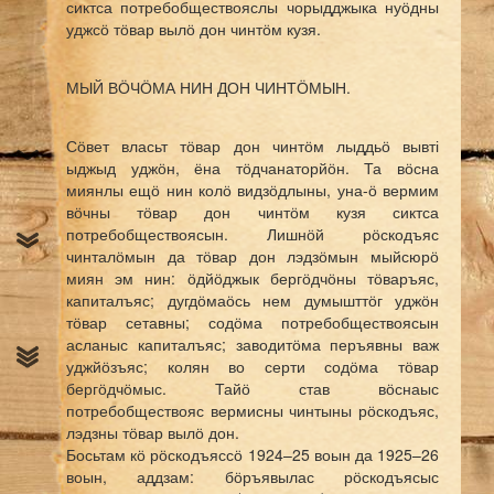
сиктса потребобществояслы чорыдджыка нуӧдны
уджсӧ тӧвар вылӧ дон чинтӧм кузя.
МЫЙ ВӦЧӦМА НИН ДОН ЧИНТӦМЫН.
Сӧвет власьт тӧвар дон чинтӧм лыддьӧ вывті
ыджыд уджӧн, ёна тӧдчанаторйӧн. Та вӧсна
миянлы ещӧ нин колӧ видзӧдлыны, уна-ӧ вермим
вӧчны тӧвар дон чинтӧм кузя сиктса
потребобществоясын. Лишнӧй рӧскодъяс
чинталӧмын да тӧвар дон лэдзӧмын мыйсюрӧ
миян эм нин: ӧдйӧджык бергӧдчӧны тӧваръяс,
капиталъяс; дугдӧмаӧсь нем думышттӧг уджӧн
тӧвар сетавны; содӧма потребобществоясын
асланыс капиталъяс; заводитӧма перъявны важ
уджйӧзъяс; колян во серти содӧма тӧвар
бергӧдчӧмыс. Тайӧ став вӧснаыс
потребобществояс вермисны чинтыны рӧскодъяс,
лэдзны тӧвар вылӧ дон.
Босьтам кӧ рӧскодъяссӧ 1924–25 воын да 1925–26
воын, аддзам: бӧръявылас рӧскодъясыс