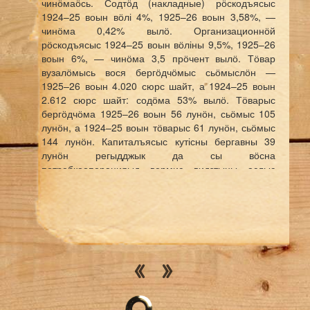
чинӧмаӧсь. Содтӧд (накладные) рӧскодъясыс
1924–25 воын вӧлі 4%, 1925–26 воын 3,58%, —
чинӧма 0,42% вылӧ. Организационнӧй
рӧскодъясыс 1924–25 воын вӧліны 9,5%, 1925–26
воын 6%, — чинӧма 3,5 прӧчент вылӧ. Тӧвар
вузалӧмысь вося бергӧдчӧмыс сьӧмыслӧн —
1925–26 воын 4.020 сюрс шайт, а 1924–25 воын
2.612 сюрс шайт: содӧма 53% вылӧ. Тӧварыс
бергӧдчӧма 1925–26 воын 56 лунӧн, сьӧмыс 105
лунӧн, а 1924–25 воын тӧварыс 61 лунӧн, сьӧмыс
144 лунӧн. Капиталъясыс кутісны бергавны 39
лунӧн регыдджык да сы вӧсна
потребкооперацияыд вермис видзтыны аслыс
17.140 шайт. Тайӧ сьӧмсӧ потребкооперацияыдлы
лоӧ вӧлі мынтыны прӧчентӧн бокысь удждӧм сьӧм
вылӧ. Йӧзыслысь важ уджйӧзъяссӧ перйӧма 132
сюрс шайт. Тайӧ сьӧмсӧ сюйисны бергӧдчан
капиталӧ да бара сійӧн потребкооперация вермис
видзтыны 15.840 шайт. Ӧти вонас сиктса
потребкооперациялӧн аслас сьӧмъясыс содіны
385.637 шайтсянь 518.254 шайтӧдз, — содӧмыс
132.617 шайт. 1924–25 воын сиктса
потребкооперация вӧлі аслас сьӧм вылӧ тӧваръяс