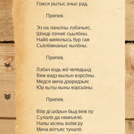
Гожся рытыс ачыс рад.

	Припев.

Эз на ланьтны лэбачьяс,

Шонді лэччиг сьылӧны.

Найӧ миянлысь бур гаж

Сьӧлӧмнаныс кылӧны.

	Припев.

Лэбач кодь жӧ челядьыд

Веж видз вылын ворсӧны.

Медся мича дзоридзьяс

Юр кытш кыны корсьӧны.

	Припев.

Вӧр ді шӧрын быд веж пу

Сулалӧ да нюмъялӧ.

Налы юсянь воӧм ру

Мича вӧтъяс туналӧ.
