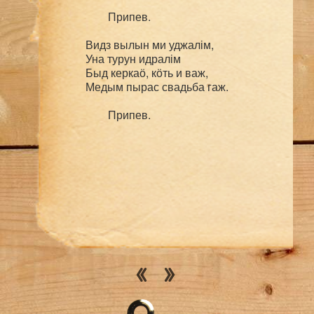
	Припев.

Видз вылын ми уджалім,

Уна турун идралім

Быд керкаӧ, кӧть и важ,

Медым пырас свадьба гаж.
