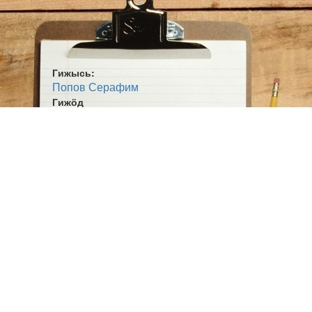
Гижысь:
Попов Серафим
Гижӧд
Сьылыштам, муса нывъяс
Жанр:
Сьыланкыв
Ӧшмӧс:
Гажӧдчыштам, челядь! (1994)
Пасйӧд:
Меліа, тэрмасьтӧг.