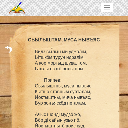
Skip to main content
Toggle
navigation
Видз вылын ми уджалім,

Ытшкӧм турун идралім.

А кор мортыд шуда, том,

Гажлы оз жӧ волы пом.

	Припев:

Сьылыштны, муса нывъяс,

Кытшӧ ставным сувталам,

Йӧктыштны, мича нывъяс,

Бур зонъяскӧд петалам.

Ачыс шонді мудзӧ жӧ,

Вӧр ді сайын узьӧ пӧ.

Йӧктыштнытӧ воис кад,
