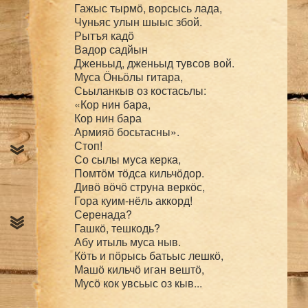
Гажыс тырмӧ, ворсысь лада,

Чуньяс улын шыыс збой.

Рытъя кадӧ

Вадор садйын

Дженьыд, дженьыд тувсов вой.

Муса Ӧньӧлы гитара,

Сьыланкыв оз костасьлы:

«Кор нин бара,

Кор нин бара

Армияӧ босьтасны».

Стоп! 

Со сылы муса керка,

Помтӧм тӧдса кильчӧдор.

Дивӧ вӧчӧ струна веркӧс,

Гора куим-нёль аккорд!

Серенада?

Гашкӧ, тешкодь?

Абу итыль муса ныв.

Кӧть и пӧрысь батьыс лешкӧ,

Машӧ кильчӧ иган вештӧ,
