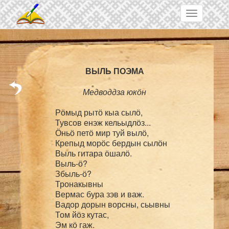
Skip to main content
Toggle
navigation
Медводдза юкӧн
Рӧмыд рытӧ кыа сылӧ,

Тувсов енэж кельыдлӧз...

Ӧньӧ петӧ мир туй вылӧ,

Крепыд морӧс бердын сылӧн

Выль гитара ӧшалӧ.

Выль-ӧ?

Збыль-ӧ?

Тронакывны

Вермас бура зэв и важ.

Вадор дорын ворсны, сьывны

Том йӧз кутас,

Эм кӧ гаж.
