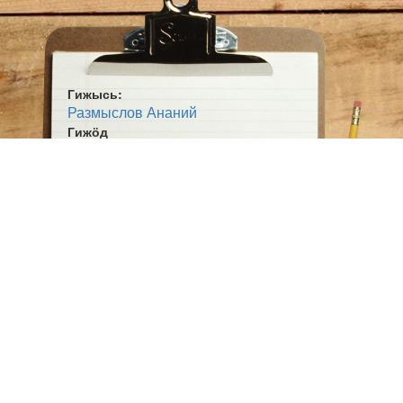
Гижысь:
Размыслов Ананий
Гижӧд
Выль поэма
Жанр:
Поэма юкӧн
Гижан кад:
1939 во
Йӧзӧдан во:
1965
Ӧшмӧс:
Войвыв кодзув (1965 №11)