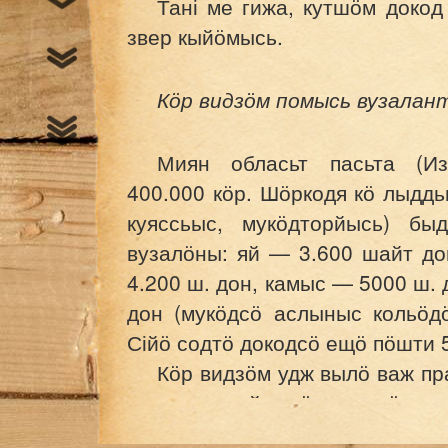
Тані ме гижа, кутшӧм докод
звер кыйӧмысь.
Кӧр видзӧм помысь вузалан
Миян обласьт пасьта (Из
400.000 кӧр. Шӧркодя кӧ лыддь
куяссьыс, мукӧдторйысь) бы
вузалӧны: яй — 3.600 шайт до
4.200 ш. дон, камыс — 5000 ш.
дон (мукӧдсӧ аслыныс кольӧдӧ
Сійӧ содтӧ докодсӧ ещӧ пӧшти 
Кӧр видзӧм удж вылӧ важ пр
власьт дырйи кӧр видзӧм к
пӧльзаяс оз на жӧ тыдавны