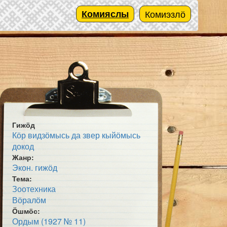
Комияслы
Комиэзлӧ
Гижӧд
Кӧр видзӧмысь да звер кыйӧмысь
докод
Жанр:
Экон. гижӧд
Тема:
Зоотехника
Вӧралӧм
Ӧшмӧс:
Ордым (1927 № 11)