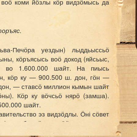
 воӧ коми йӧзлы кӧр видзӧмысь да
торъяс.
ьва-Печӧра уездын) лыддьыссьӧ
ыны, кӧръясысь воӧ докод (яйсьыс,
д во 1.600.000 шайт. На пиысь
н, кӧр ку — 900.500 ш. дон, гӧн —
 дон, — ставсӧ миллион кымын шайт
ны). Кӧр ку вӧчсьӧ нярӧ (замша).
500.000 шайт.
авительство эз видзӧдлы. Ӧні сӧвет
утісны бурмӧдны. Сӧмын гырысь
. Медчорыда ковмас босьтчыны