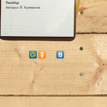
Пасйӧд:
Авторыс Й. Кузиванов