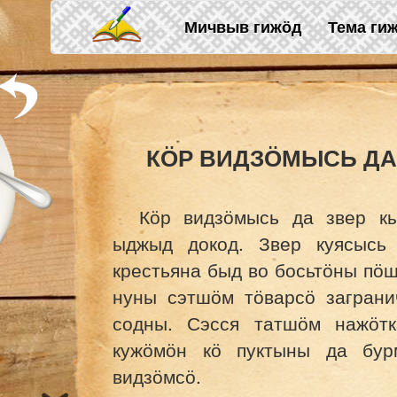
Skip to main content
Мичвыв гижӧд
Тема ги
КӦР ВИДЗӦМЫСЬ ДА
Кӧр видзӧмысь да звер к
ыджыд докод. Звер куясысь
крестьяна быд во босьтӧны пӧ
нуны сэтшӧм тӧварсӧ заграни
содны. Сэсся татшӧм нажӧтк
кужӧмӧн кӧ пуктыны да бур
видзӧмсӧ.