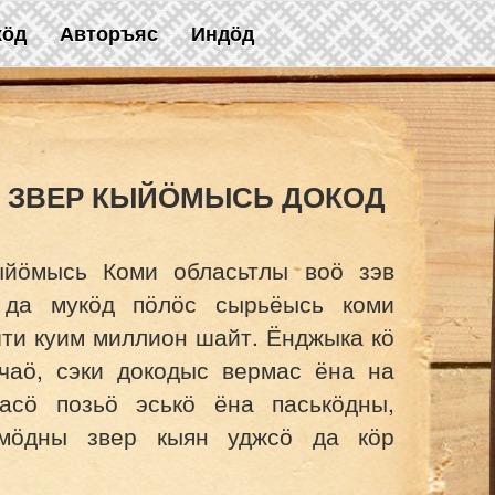
жӧд
Авторъяс
Индӧд
 ЗВЕР КЫЙӦМЫСЬ ДОКОД
ыйӧмысь Коми обласьтлы воӧ зэв
 да мукӧд пӧлӧс сырьёысь коми
шти куим миллион шайт. Ёнджыка кӧ
чаӧ, сэки докодыс вермас ёна на
асӧ позьӧ эськӧ ёна паськӧдны,
мӧдны звер кыян уджсӧ да кӧр