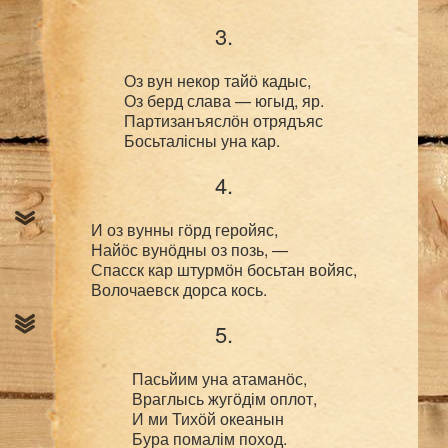
3.
Оз вун некор тайӧ кадыс,

Оз берд слава — югыд, яр.

Партизанъяслӧн отрядъяс

4.
И оз вунны гӧрд геройяс,

Найӧс вунӧдны оз позь, —

Спасск кар штурмӧн босьтан войяс,

5.
Пасьйим уна атаманӧс,

Враглысь жугӧдім оплот,

И ми Тихӧй океанын
