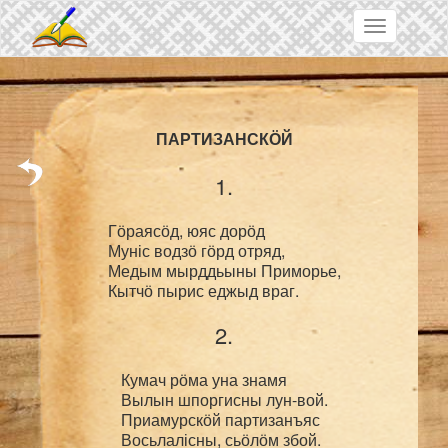
Skip to main content
Toggle
navigation
1.
Гӧраясӧд, юяс дорӧд

Муніс водзӧ гӧрд отряд,

Медым мырддьыны Приморье,

2.
Кумач рӧма уна знамя

Вылын шпоргисны лун-вой.

Приамурскӧй партизанъяс
