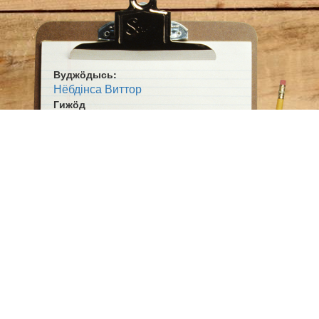
Вуджӧдысь:
Нёбдінса Виттор
Гижӧд
Партизанскӧй
Жанр:
Сьыланкыв
Ӧшмӧс:
Югыд кодзув (1980)
Оригинал гижысь:
С. Алымов