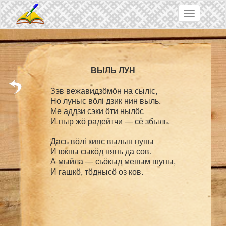
Skip to main content
Toggle
navigation
Зэв вежавидзӧмӧн на сыліс,

Но луныс вӧлі дзик нин выль.

Ме аддзи сэки ӧти нылӧс

И пыр жӧ радейтчи — сё збыль.

Дась вӧлі кияс вылын нуны

И юкны сыкӧд нянь да сов.

А мыйла — сьӧкыд меным шуны,
