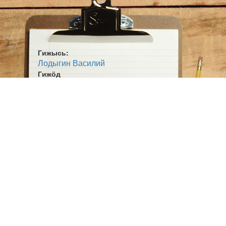
Гижысь:
Лодыгин Василий
Гижӧд
Выль лун
Жанр:
Кывбур
Ӧшмӧс:
Мусукасян рӧм (1998)