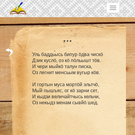
Skip to main content
Toggle
navigation
Уль баддьысь бипур ӧдва чискӧ

Дзик куслӧ, оз кӧ пӧльышт тӧв.

И чери мыйкӧ талун писка,

Оз легнит менсьым вугыр кӧв.

И гортын муса мортӧй эльтчӧ,

Мый пышъяс, ог кӧ зарни сет,

И кыдзи величайтчысь кельчи,
