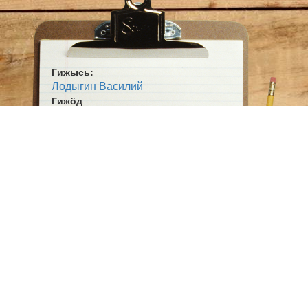
Гижысь:
Лодыгин Василий
Гижӧд
Уль баддьысь бипур ӧдва чискӧ...
Жанр:
Кывбур
Ӧшмӧс:
Мусукасян рӧм (1998)