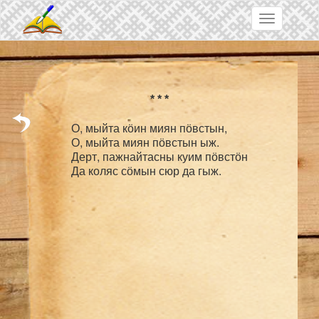
Skip to main content
Toggle
navigation
О, мыйта кӧин миян пӧвстын,

О, мыйта миян пӧвстын ыж.

Дерт, пажнайтасны куим пӧвстӧн
