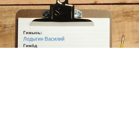
Гижысь:
Лодыгин Василий
Гижӧд
О, мыйта кӧин миян пӧвстын...
Жанр:
Кывбур
Ӧшмӧс:
Мусукасян рӧм (1998)