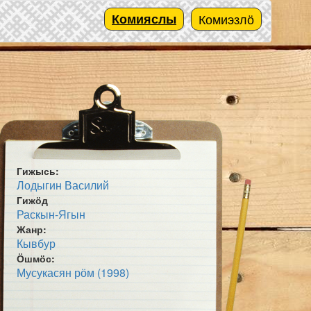
Комияслы
Комиэзлӧ
Гижысь:
Лодыгин Василий
Гижӧд
Раскын-Ягын
Жанр:
Кывбур
Ӧшмӧс:
Мусукасян рӧм (1998)