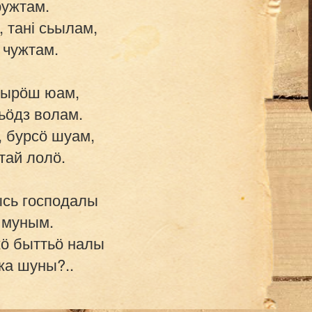
ужтам.

 тані сьылам,

чужтам.

 ырӧш юам,

ӧдз волам.

 бурсӧ шуам,

ай лолӧ.

сь господалы

муным.

ӧ быттьӧ налы
