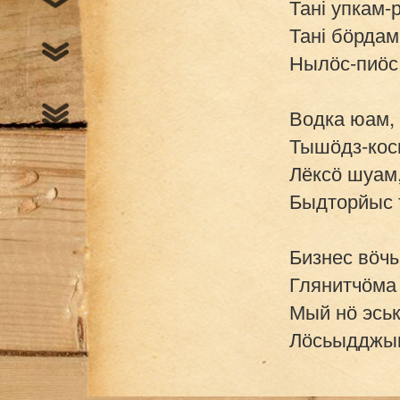
Тані упкам-р
Тані бӧрдам,
Нылӧс-пиӧс 
Водка юам,
Тышӧдз-кось
Лёксӧ шуам,
Быдторйыс т
Бизнес вӧчы
Глянитчӧма 
Мый нӧ эськ