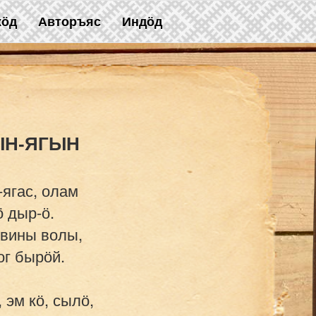
жӧд
Авторъяс
Индӧд
-ягас, олам

 дыр-ӧ.

 вины волы,

г бырӧй.

 эм кӧ, сылӧ,
