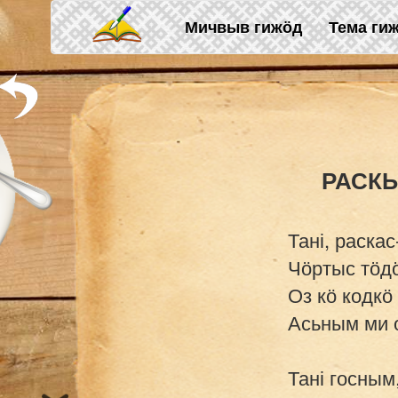
Skip to main content
Мичвыв гижӧд
Тема ги
Тані, раскас
Чӧртыс тӧдӧ
Оз кӧ кодкӧ
Асьным ми о
Тані госным,