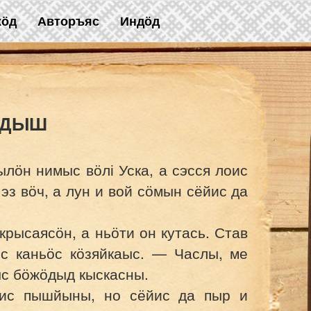
жӧд
Авторъяс
Индӧд
ДЫШ
ылӧн нимыс вӧлі Уска, а сэсся лоис
эз вӧч, а лун и вой сӧмын сёйис да
рысаясӧн, а ньӧти он кутась. Став
іс каньӧс кӧзяйкаыс. — Часлы, ме
ыс бӧжӧдыд кыскасны.
йис пышйыны, но сёйис да пыр и