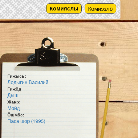
Комияслы
Комиэзлӧ
Гижысь:
Лодыгин Василий
Гижӧд
Дыш
Жанр:
Мойд
Ӧшмӧс:
Паса шор (1995)