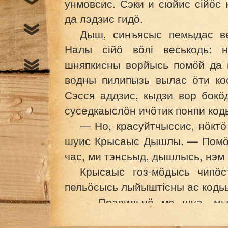
унмовсис. Сэки и сюйис сійӧс 
да лэдзис гидӧ.
Дыш, синъясыс пемыдас ве
Налы сійӧ вӧлі веськодь: н
шняпкисны ворйысь помӧй да 
водны пилипызь вылас ӧти ко
Сэсся аддзис, кыдзи вор бокӧ
суседкаыслӧн ичӧтик понпи код
— Но, красуйтчыссис, нӧктӧ
шуис Крысаыс Дышлы. — Помӧй
час, ми тэнсьыд, дышлысь, нэм
Крысаыс гоз-мӧдысь чипӧс
пельӧсысь лыйыштісны ас кодьы
— Правильнӧ ме шуа, мы
корсюрӧ и яй колӧ видлы