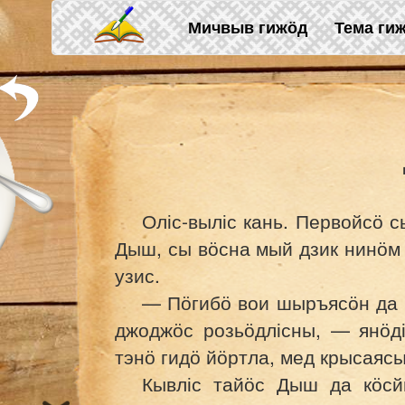
Skip to main content
Мичвыв гижӧд
Тема ги
Оліс-выліс кань. Первойсӧ с
Дыш, сы вӧсна мый дзик нинӧм 
узис.
— Пӧгибӧ вои шыръясӧн да к
джоджӧс розьӧдлісны, — янӧд
тэнӧ гидӧ йӧртла, мед крысаяс
Кывліс тайӧс Дыш да кӧс