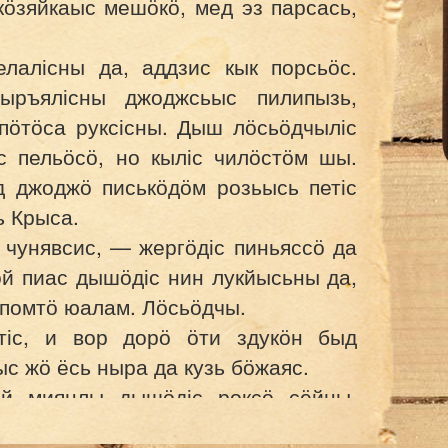
кӧзяйкаыс мешӧкӧ, мед эз парсась,
лалісны да, аддзис кык порсьӧс.
ыръялісны джоджсьыс пилипызь,
пӧтӧса руксісны. Дыш лӧсьӧдчыліс
с пельӧсӧ, но кыліс чилӧстӧм шы.
д джоджӧ писькӧдӧм розьысь петіс
ь Крыса.
 чунявсис, — жергӧдіс пиньяссӧ да
 пиас дышӧдіс нин лукйысьны да,
 помтӧ юалам. Лӧсьӧдчы.
тіс, и вор дорӧ ӧти здукӧн быд
с жӧ ёсь ныра да кузь бӧжаяс.
й миянлы дышӧдіс роксӧ сёйны,
ны? — юаліс медыджыд Крыса