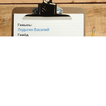
Ручпи петіс. Повзискодь Дженьыд Бӧж, но эз
петкӧдлы, мый полӧ, весиг места вывсьыс эз
вӧрзьы.
— Кытчӧ нӧ, Кӧчиль, мунан? — юаліс. — Ме тэнӧ
кута да сёя.
Гижысь:
— Талун менӧ сёйны оз позь, — вочавидзис
Лодыгин Василий
Дженьыд Бӧж. — Талун медводдза лым усис, Мича
пожӧм дорын праздник лоӧ. Ставӧн сэтчӧ
Гижӧд
чукӧртчасны. Ме муна нин местасӧ гажӧдны. Эн
Медводдза лым
мӧй кывлы?
Жанр:
— Кывлі, кывлі: телевизор пыр Ош сёрнитіс. Ме
Мойд
сӧмын тэнӧ повзьӧдны кӧсйи, да он, вӧлӧм, пов.
Ӧшмӧс:
Вай ӧтлаын мунам.
Паса шор (1995)
Мунісны-мунісны да Кӧинпикӧд паныдасисны.
Джын туйын Ошпи воча петіс. Сэсся мукӧдъяс
вочасӧн на дінӧ сӧльнитчисны. Урпиян муӧ эз и
лэччывны. Пӧткаяс моз пуысь-пуӧ лэбисны.
Места вылӧ воисны ыджыдсьыс-ыджыд чукӧрӧн.
Уна на вӧрас томуловыс вӧлӧма. Бать-мамныслӧн
локтӧдз ёна и гажӧдісны Мича пожӧмсӧ да гӧгӧрсӧ.
Гажӧдігас-баситігас ӧта-мӧдныскӧд тӧдмасисны,
ёртъясӧс лӧсьӧдісны. Гашкӧ, сэсся ӧта-мӧд
выланыс оз и усьласьны?